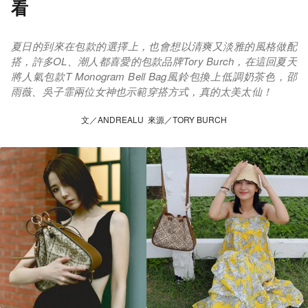
看
夏日的到來在包款的選擇上，也會想以清爽又淡雅的風格做配
搭，許多OL、潮人都喜愛的包款品牌Tory Burch，在這回夏天
將人氣包款T Monogram Bell Bag風鈴包換上低調奶茶色，邵
雨薇、吳子霏兩位女神也示範穿搭方式，真的太美太仙！
文／ANDREALU 來源／TORY BURCH