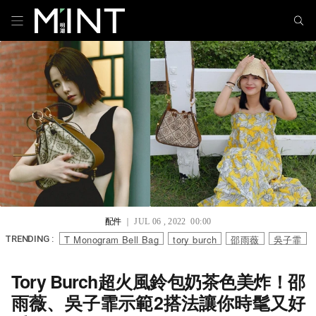
配件
｜ JUL 06 , 2022 00:00
T Monogram Bell Bag
tory burch
邵雨薇
吳子霏
TRENDING :
Tory Burch超火風鈴包奶茶色美炸！邵
雨薇、吳子霏示範2搭法讓你時髦又好