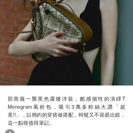
邵雨薇一襲黑色露腰洋裝，酷感個性的演繹T
Monogram風鈴包，吸引3萬多粉絲大讚「超
美!!」，以簡約的穿搭做搭配，時髦又不容易出錯，
這一點很值得筆記。