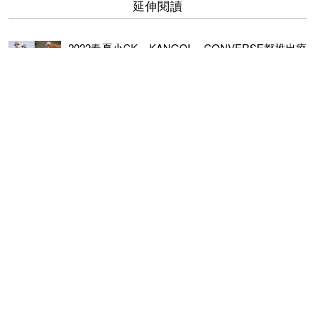
延伸閱讀
2022春夏小CK、KANGOL、CONVERSE都推出療
癒色單品！想穿得又萌又俏皮必須逛一波
解構經典回歸！CONVERSE再度攜手FENG CHEN
WANG，全新概念打造 2-in-1 CHUCK 70 低筒鞋款
想不到歐陽娜娜也是愛好者！用Converse搭出時髦
感還可以瞬間長高5公分
潮流神作來襲！CONVERSE攜手韓國街頭品牌
THISISNEVERTHAT大玩新復古主義
這雙比甜茶更甜！CONVERSE攜手《旺卡》推出系列鞋，巧
克力CHUCK 70、黃金籃球鞋 一同進入威利·旺卡的妙想世界