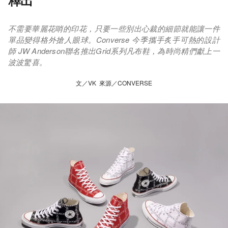
釋出
不需要華麗花哨的印花，只要一些別出心裁的細節就能讓一件
單品變得格外搶人眼球。Converse 今季攜手炙手可熱的設計
師 JW Anderson聯名推出Grid系列凡布鞋，為時尚精們獻上一
波波驚喜。
文／VK 來源／CONVERSE