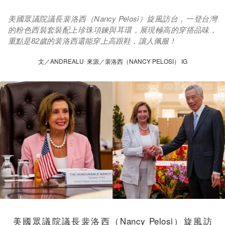
美國眾議院議長裴洛西（Nancy Pelosi）旋風訪台，一登台灣
的粉色西裝套裝配上珍珠項鍊與耳環，展現極高的穿搭品味，
重點是82歲的裴洛西還能穿上高跟鞋，讓人佩服！
文／ANDREALU 來源／裴洛西（NANCY PELOSI） IG
美國眾議院議長裴洛西（Nancy Pelosi）旋風訪