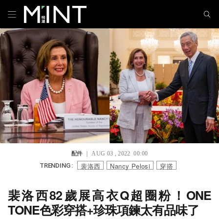
配件
｜ AUG 03 , 2022 00:00
裴洛西
Nancy Pelosi
穿搭
TRENDING :
裴洛西82歲展高衣Q超圈粉！ONE
TONE色彩穿搭+珍珠項鍊太有品味了