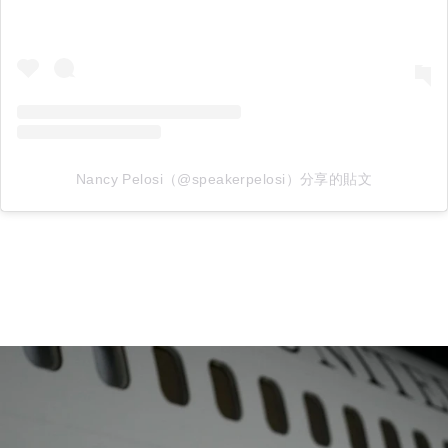
Nancy Pelosi（@speakerpelosi）分享的貼文