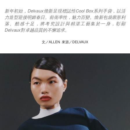
新年初始，Delvaux煥新呈現標誌性Cool Box系列手袋，以活
力造型迎接明媚春日。前衛率性，魅力百變。煥新包袋廓形利
落、酷感十足，將考究設計與精湛工藝集於一身，彰顯
Delvaux對卓越品質的不懈追求。
文／ALLEN 來源／DELVAUX