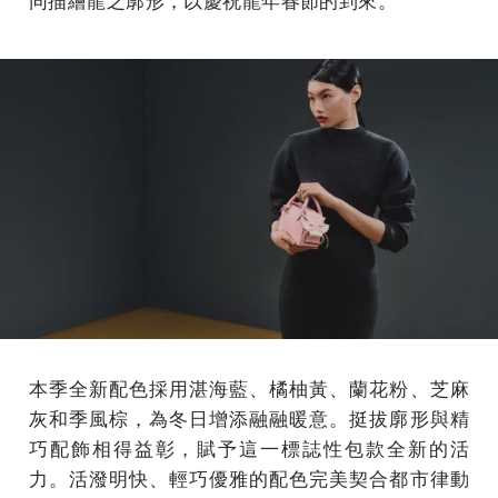
本季全新配色採用湛海藍、橘柚黃、蘭花粉、芝麻
灰和季風棕，為冬日增添融融暖意。挺拔廓形與精
巧配飾相得益彰，賦予這一標誌性包款全新的活
力。活潑明快、輕巧優雅的配色完美契合都市律動