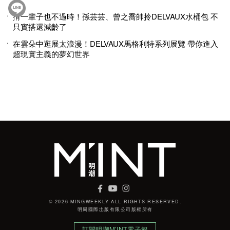
揹一輩子也不過時！孫芸芸、曾之喬帥拎DELVAUX水桶包 不
只實搭還減齡了
在雲朵中逛展太浪漫！DELVAUX馬格利特系列展覽 帶你進入
超現實主義的夢幻世界
© 2026 MINGWEEKLY ALL RIGHTS RESERVED.
明周國際岀版有限公司版權所有
訂閱明潮M’INT電子報