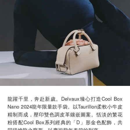
龍躍千里，奔赴新歲。Delvaux臻心打造Cool Box
Nano 2024龍年限量款手袋。以Taurillon柔軟小牛皮
精制而成，壓印雙色調皮革鑲嵌圖案。恬淡的繁花
粉搭配Cool Box系列經典的「D」形金色配飾，共
同描繪龍之廓形，以慶祝龍年春節的到來。