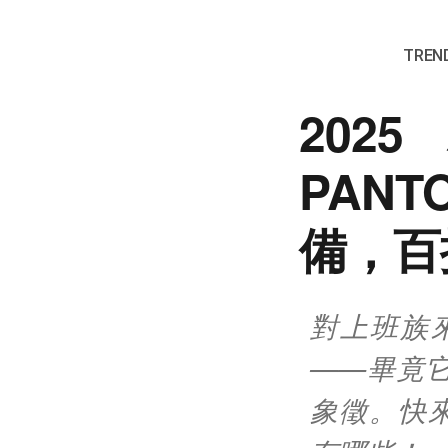
TREND
20
PAN
備，百
對上班族
——畢竟
象徵。快來