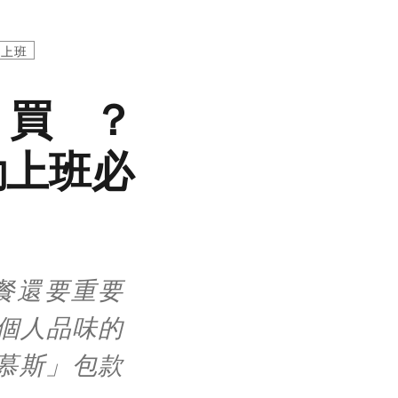
上班
麼買？
勤上班必
餐還要重要
個人品味的
卡慕斯」包款