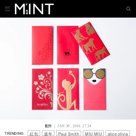
配件
｜ JAN 30 , 2016 17:24
紅包
過年
Paul Smith
MIU MIU
alice olivia
TRENDING :