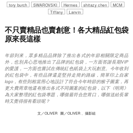
tory burch
SWAROVSKI
Hermes
shitazy chen
MCM
Tiffany
Lanvin
不只賣精品也賣創意！各大精品紅包袋
原來長這樣
年節到來，眾多精品品牌除了推出各式的年節相關限定商品
外，也別具心思地推出了品牌的紅包袋，一方面答謝長期VIP
的愛護，一方面也嘗試在傳統紅色紙袋上大玩創意。今年收到
的紅包袋中，有些品牌還是堅持走簡約路線，簡單印上自家
logo，有些則相當用心地設計了符合今年時節的猴子圖案，再
更大費周章地還有推出各式不同圖案的紅包袋，以下《明周》
為大家整理的紅包袋專題，哪個最符合您胃口，哪個送給長輩
時又覺得很有看頭呢？
文／OLIVER 圖／OLIVER 、攝影組