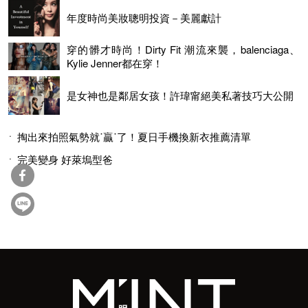
年度時尚美妝聰明投資－美麗獻計
穿的髒才時尚！Dirty Fit 潮流來襲，balenciaga、
Kylie Jenner都在穿！
是女神也是鄰居女孩！許瑋甯絕美私著技巧大公開
掏出來拍照氣勢就˙贏˙了！夏日手機換新衣推薦清單
完美變身 好萊塢型爸