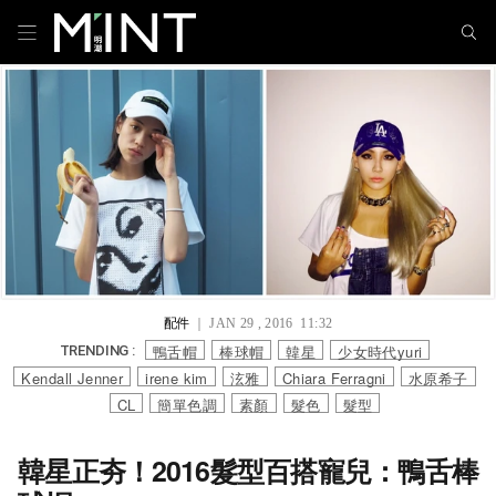
配件
｜ JAN 29 , 2016 11:32
鴨舌帽
棒球帽
韓星
少女時代yuri
TRENDING :
Kendall Jenner
irene kim
泫雅
Chiara Ferragni
水原希子
CL
簡單色調
素顏
髮色
髮型
韓星正夯！2016髮型百搭寵兒：鴨舌棒