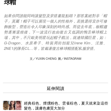
球帽
如果你問誰能同時讓髮型及穿搭畫龍點睛？那答案絕對非「帽
子」莫屬！帽子可以展現一個人的性格外，若挑選得宜亦可修
飾臉型，營造出令人印象深刻的時尚感。而從去年底，板帽趨
勢逐漸退燒後，下一波流行改由復古又低調的鴨舌棒球帽上
場，其中，不只歐美明星玩起帽子戲法，就連韓國巨星，如：
G-Dragon、水原希子、時裝周街拍寵兒Irene Kim、泫雅、
2NE1的隊長CL…等，皆戴著復古棒球帽搭配私服穿搭。
文／YUXIN CHENG 圖／INSTAGRAM
延伸閱讀
經典棕色、煙燻粉色、雲雀棕色，夏天就來染這些
髮色，讓膚色膚質大加分