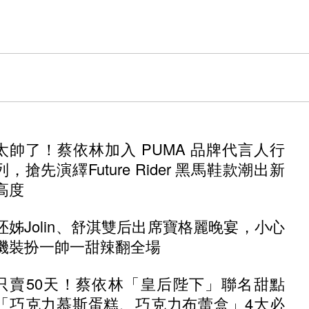
太帥了！蔡依林加入 PUMA 品牌代言人行
列，搶先演繹Future Rider 黑馬鞋款潮出新
高度
呸姊Jolin、舒淇雙后出席寶格麗晚宴，小心
機裝扮一帥一甜辣翻全場
只賣50天！蔡依林「皇后陛下」聯名甜點
「巧克力慕斯蛋糕、巧克力布蕾盒」4大必