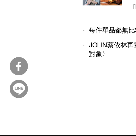
每件單品都無比精
JOLIN蔡依林
對象〉