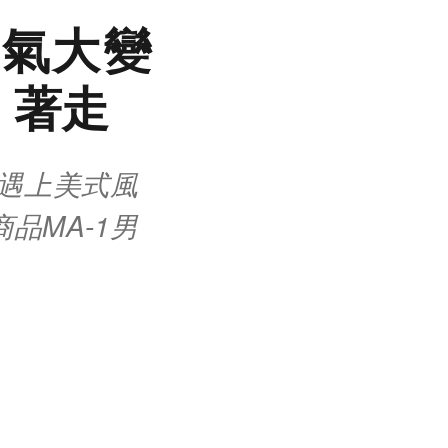
帥氣大變
」著走
 遇上美式風
商品MA-1男