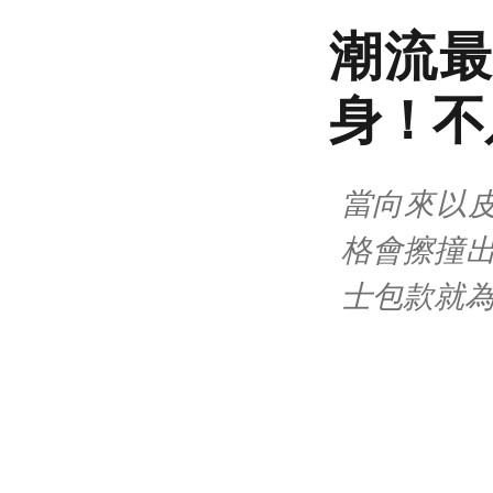
潮流最
身！不
當向來以皮
格會擦撞出怎
士包款就