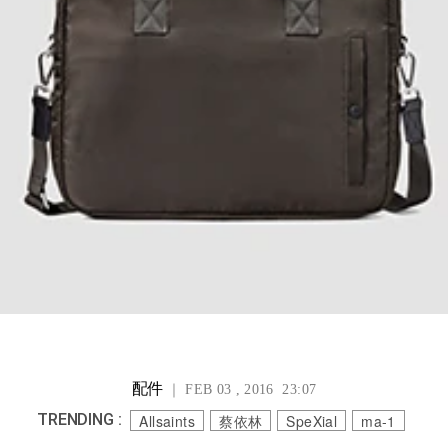
配件
｜ FEB 03 , 2016 23:07
TRENDING :
Allsaints
蔡依林
SpeXial
ma-1