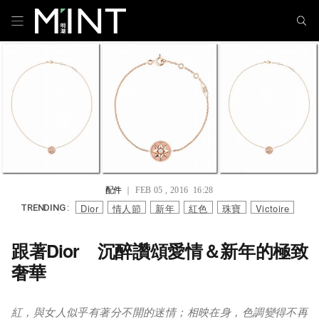
配件
｜ FEB 05 , 2016 16:28
Dior
情人節
新年
紅色
珠寶
Victoire
TRENDING :
跟著Dior 沉醉讚頌愛情＆新年的極致
奢華
紅，與女人似乎有著分不開的迷情；相映在身，色調變得不再