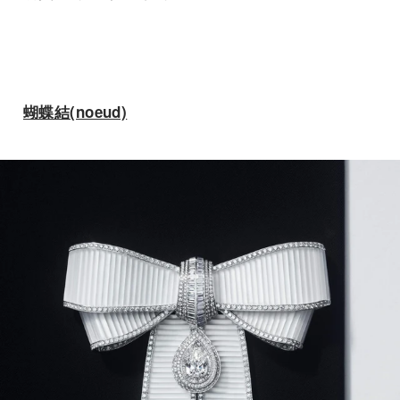
蝴蝶結(noeud)