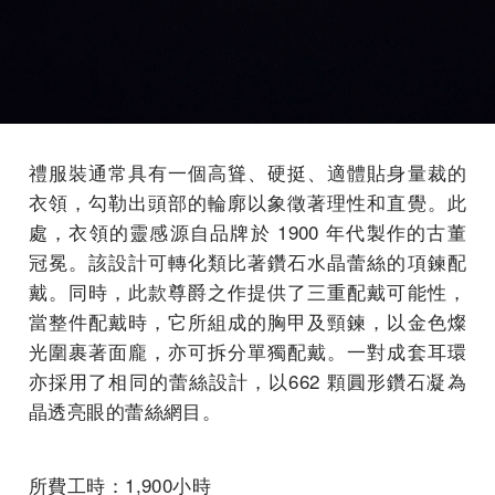
禮服裝通常具有一個高聳、硬挺、適體貼身量裁的
衣領，勾勒出頭部的輪廓以象徵著理性和直覺。此
處，衣領的靈感源自品牌於 1900 年代製作的古董
冠冕。該設計可轉化類比著鑽石水晶蕾絲的項鍊配
戴。同時，此款尊爵之作提供了三重配戴可能性，
當整件配戴時，它所組成的胸甲及頸鍊，以金色燦
光圍裹著面龐，亦可拆分單獨配戴。一對成套耳環
亦採用了相同的蕾絲設計，以662 顆圓形鑽石凝為
晶透亮眼的蕾絲網目。
所費工時：1,900小時