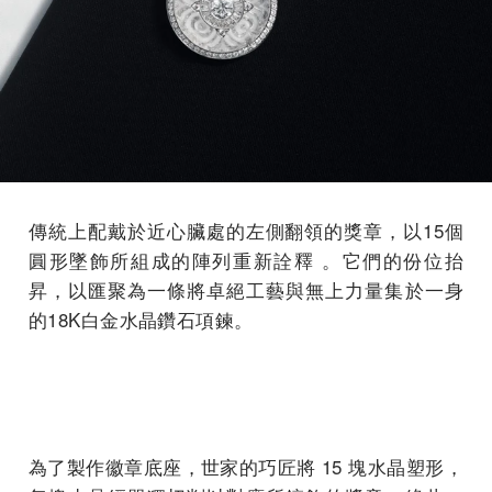
傳統上配戴於近心臟處的左側翻領的獎章，以15個
圓形墜飾所組成的陣列重新詮釋 。它們的份位抬
昇，以匯聚為一條將卓絕工藝與無上力量集於一身
的18K白金水晶鑽石項鍊。
為了製作徽章底座，世家的巧匠將 15 塊水晶塑形，