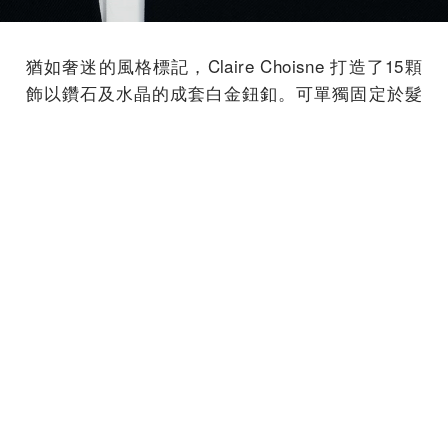
猶如奢迷的風格標記，Claire Choisne 打造了15顆
飾以鑽石及水晶的成套白金鈕釦。可單獨固定於髮
間作為髮飾、裝置於鈕釦孔，或別於領帶上。每一
只金質鈕釦均可單獨或疊加配戴，排列組組合出無
窮的裝飾可能性。此些現代風格的鈕釦與同款戒指
相得益彰，戒指的戒環以磨砂霧面水晶製成，鑲綴
一顆 D VVS2 4.63 克拉鑽石，另備有一對可調節長
度的耳墜。
所費工時：120小時