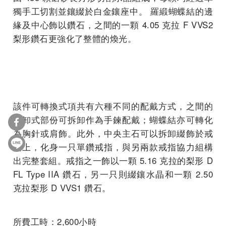
獨手工切割並鑲綴於白金鑲座中。 羅緞蝴蝶結的邊
緣及中心飾以鑽石，之間的一顆 4.05 克拉 F VVS2
梨形鑽石更強化了整體的煥光。
該件可轉換式項共有六種不同的配戴方式，之間的
可卸式部份可拆卸作為手鍊配戴；蝴蝶結亦可轉化
為胸針或肩飾。此外，中央主石可以拆卸綴飾於戒
指上，化身一只單鑽戒指，與另兩款戒指協力組構
出完整套組。戒指之一飾以一顆 5.16 克拉的梨形 D
FL Type IIA 鑽石，另一只則綴鑲水晶和一顆 2.50
克拉梨形 D VVS1 鑽石。
所費工時：2,600小時