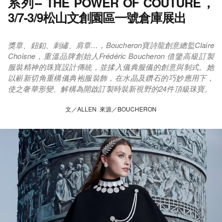
系列-- THE POWER OF COUTURE，
3/7-3/9松山文創園區一號倉庫展出
獎章、鈕釦、刺繡、肩章…，Boucheron寶詩龍創意總監Claire
Choisne，重溫品牌創始人Frédéric Boucheron 借鑒高級訂製
服裝精神的珠寶設計傳統，並揉入儀典服儀的創意與制式。她
以嶄新切角重構儀典袍服裝飾，在水晶及鑽石的巧妙應用下，
使之奢華形變、解構為開啟訂製時裝新視野的24件頂級珠寶。
文／ALLEN 來源／BOUCHERON