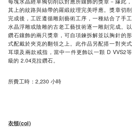
每塊水晶經單獨切削以對應所鑲飾的獎章－緣此，
其上的紋路與絲帶的羅緞紋理完美呼應。獎章切削
完成後，工匠遵循雕刻藝術工序，一種結合了手工
水晶浮雕或陰雕的古老工藝技術逐一雕刻完成。以
鑽石鑲飾的兩只獎章，可自項鍊拆解並以胸針的形
式配戴於夾克的翻領之上。此作品另配搭一對夾式
耳環及兩款戒指，當中一件更飾以一顆 D VVS2等
級的 2.04克拉鑽石。
所費工時：2,230 小時
衣領(col)