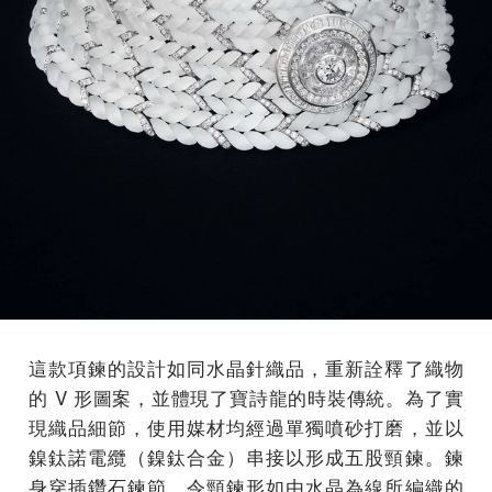
這款項鍊的設計如同水晶針織品，重新詮釋了織物
的 V 形圖案，並體現了寶詩龍的時裝傳統。為了實
現織品細節，使用媒材均經過單獨噴砂打磨，並以
鎳鈦諾電纜（鎳鈦合金）串接以形成五股頸鍊。鍊
身穿插鑽石鍊節，令頸鍊形如由水晶為線所編織的