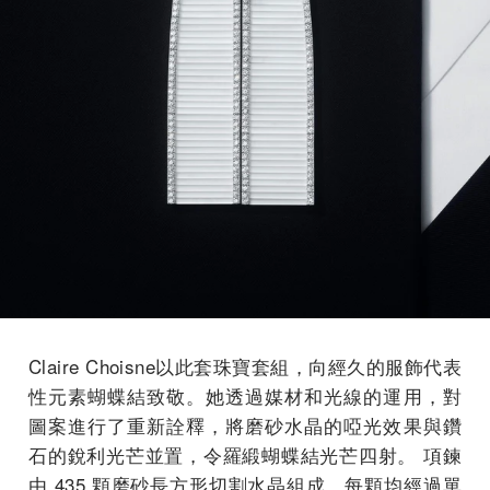
Claire Choisne以此套珠寶套組，向經久的服飾代表
性元素蝴蝶結致敬。她透過媒材和光線的運用，對
圖案進行了重新詮釋，將磨砂水晶的啞光效果與鑽
石的銳利光芒並置，令羅緞蝴蝶結光芒四射。 項鍊
由 435 顆磨砂長方形切割水晶組成，每顆均經過單