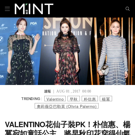
速報
｜ AUG 01 , 2017 00:00
Valentino
早秋
朴信惠
楊冪
TRENDING :
奧莉薇亞巴勒莫 (Olivia Palermo)
VALENTINO花仙子裝PK！朴信惠、楊
冪宛如童話公主，將早秋印花穿得仙氣