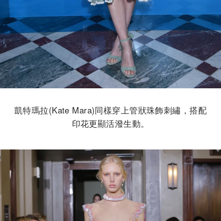
凱特瑪拉(Kate Mara)同樣穿上管狀珠飾刺繡，搭配
印花更顯活潑生動。