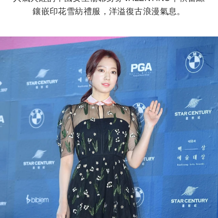
鑲嵌印花雪紡禮服，洋溢復古浪漫氣息。