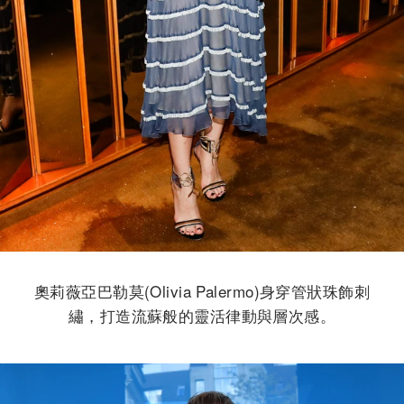
奧莉薇亞巴勒莫(Olivia Palermo)身穿管狀珠飾刺
繡，打造流蘇般的靈活律動與層次感。