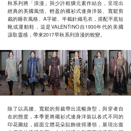
秋系列將「浪漫」與少許粗獷元素作結合，呈現出
經典的美國風情。輕盈的襯衫式連身洋裝、寬鬆剪
裁的睡衣風格、A字裙、半截針織毛衣，搭配平底短
靴或運動鞋，這是VALENTINO自1930年代的美國
汲取靈感，帶來2017早秋系列浪漫的蛻變。
除了以高腰、寬鬆的剪裁帶出流暢身型，與穿者自
在的態度，本季更將襯衫式連身洋裝以各式不同的
印花圖紋，緞面立體花朵貼飾彼得潘領，展現出復