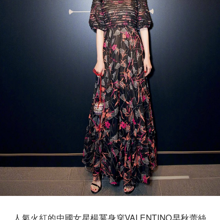
人氣火紅的中國女星楊冪身穿VALENTINO早秋蕾絲