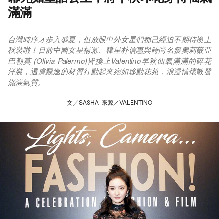
滿滿
台灣時序才步入盛夏，但放眼中外女星們都已經迫不期待換上
秋裝啦！日前中國女星楊冪、韓星朴信惠與時尚名媛奧莉薇亞
巴勒莫 (Olivia Palermo)皆換上Valentino早秋仙氣滿滿的碎花
洋裝，透膚飄逸的材質行動起來宛如移動花苑，浪漫情懷散發
滿滿氣質。
文／SASHA 來源／VALENTINO