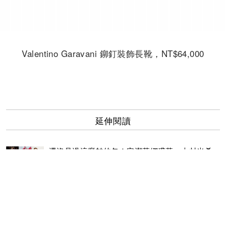
Valentino Garavani 鉚釘裝飾長靴，NT$64,000
延伸閱讀
還沒見過這麼帥的包！安潔莉娜裘莉、木村光希、
JESSICA拎Valentino鉚釘包大展時髦態度
超低調卻超有型的Sandro 為何朴信惠、林依晨、劉
詩詩等氣質女星都愛它？
阮經天被楊冪治好「玻璃心」 合作成龍「很幸
福」