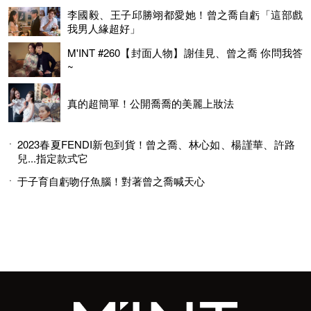
李國毅、王子邱勝翊都愛她！曾之喬自虧「這部戲
我男人緣超好」
M'INT #260【封面人物】謝佳見、曾之喬 你問我答
~
真的超簡單！公開喬喬的美麗上妝法
2023春夏FENDI新包到貨！曾之喬、林心如、楊謹華、許路
兒...指定款式它
于子育自虧吻仔魚腦！對著曾之喬喊天心