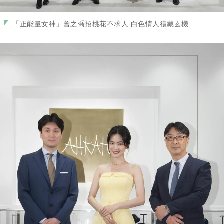
「正能量女神」曾之喬招桃花不求人 白色情人禮藏玄機