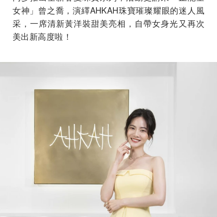
女神」曾之喬，演繹AHKAH珠寶璀璨耀眼的迷人風
采，一席清新黃洋裝甜美亮相，自帶女身光又再次
美出新高度啦！