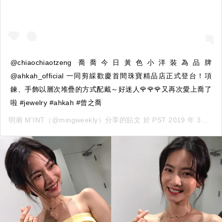
@chiaochiaotzeng 喬喬今日黃色小洋裝為品牌
@ahkah_official 一同剪綵歡慶首間珠寶精品店正式登台！項
鍊、手飾以層次堆疊的方式配戴～好迷人🌹🌹🌹又再次愛上喬了
啦 #jewelry #ahkah #曾之喬
明潮 M'INT
（@mingweekly）分享的貼文 於
PST 2019 年 3月 月 3 日 下午 11:04