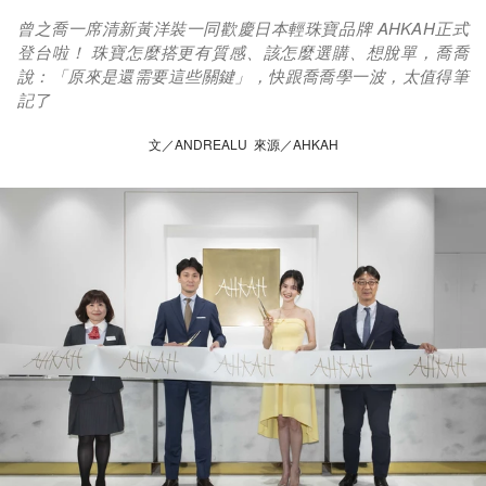
曾之喬一席清新黃洋裝一同歡慶日本輕珠寶品牌 AHKAH正式
登台啦！ 珠寶怎麼搭更有質感、該怎麼選購、想脫單，喬喬
說：「原來是還需要這些關鍵」，快跟喬喬學一波，太值得筆
記了
文／ANDREALU 來源／AHKAH