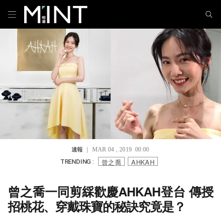
速報
｜ MAR 04 , 2019 00:00
曾之喬
AHKAH
TRENDING :
曾之喬一同剪綵歡慶AHKAH登台 傳授
招桃花、穿戴珠寶的秘訣究竟是？