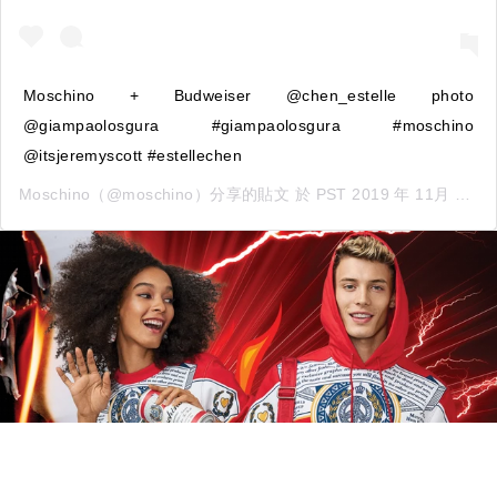
Moschino + Budweiser @chen_estelle photo
@giampaolosgura #giampaolosgura #moschino
@itsjeremyscott #estellechen
Moschino
（@moschino）分享的貼文 於
PST 2019 年 11月 月 5 日 下午 1:41