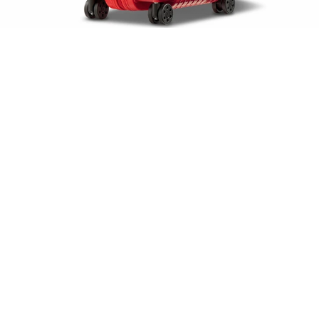
6、行李箱
一咖好用、好推、外觀時髦的行李箱實在是每個家
庭的必備，RIMOWA的品質就不必多說了，當然要
買來和媽媽一起用，小編介紹的這款還在韓劇《社
內相親》出現過，如果媽媽有追劇，收到一定會心
花怒放。
RIMOWA Essential Cabin Flamingo火鶴紅色行李
箱，NT24,400。