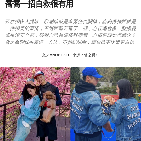
喬喬一招自救很有用
雖然很多人說談一段感情或是維繫任何關係，能夠保持距離是
一件很美的事情，不過距離若遠了一些，心裡總會多一點擔憂
或是沒安全感，碰到自己是這樣狀態實，心情應該如何轉念？
曾之喬聊姊推薦這一方法，不妨試試看，讓自己更快樂更自信
文／ANDREALU 來源／曾之喬IG