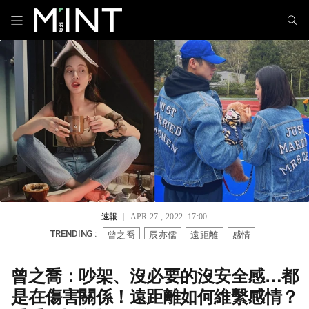
速報
｜ APR 27 , 2022 17:00
曾之喬
辰亦儒
遠距離
感情
TRENDING :
曾之喬：吵架、沒必要的沒安全感…都
是在傷害關係！遠距離如何維繫感情？