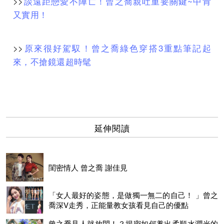
>>
談遠距戀愛不陣亡！曾之喬親吐重要關鍵~中肯
又實用！
>>
原來很好駕馭！曾之喬綠色穿搭3重點筆記起
來，不搶鏡還超時髦
延伸閱讀
閨密情人 曾之喬 謝佳見
「女人最好的姿態，是做獨一無二的自己！ 」曾之
喬深V走秀，正能量教女孩看見自己的優點
曾之喬見人就放閃！？揭密如何養出柔順水潤光的