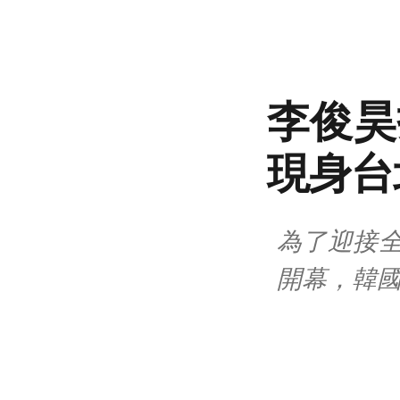
李俊昊
現身台北
為了迎接全
開幕，韓