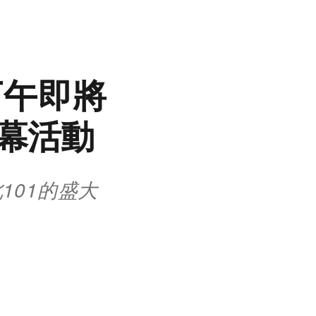
下午即將
開幕活動
101的盛大
。