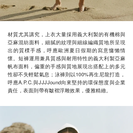
材質尤其講究，上衣大量採用義大利製的有機棉與
亞麻混紡面料，細膩的紋理與細線編織質地所呈現
出的質樸手感，呼應歐洲夏日假期的寫意慵懶情
懷。短褲運用兼具質感與耐用特性的義大利製亞麻
帆布面料，偏重的手感與質地展現出搭配上的多元
性卻不失輕鬆氣息；泳褲則以100%再生尼龍打造，
呼應A.P.C.與JJJJound向來堅持的環保態度與企業
責任，表面則帶有皺褶浮雕效果，優雅精緻。