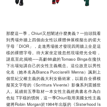
那麼這一季，Chiuri又想闡述什麼奧義？一抬頭我看
到秀場外牆上四個由女性以裸體伸展模擬出的偌大
字母「DIOR」，走進秀場後才發現四周牆上全是這
樣的裸體字母。待大家坐定後忽然現場燈光全暗，
謎底至此揭曉──高齡88歲的Tomaso Binga在攙扶
下出場短講自己的女性主義概念。這位故意以男性
化名（她本名為Bianca Pucciarelli Menna）諷刺上
個世紀父權主義的義大利女藝術家，以親自全裸模
擬英文字母的《Scrittura Vivente》影像系列震撼世
人。延續前五季取材一本女性主義經典書名作為白
色短 T字樣的慣例，這一季Chiuri取用美國女性主義
健將Robin Morgan於1984年出版的《Sisterhood Is