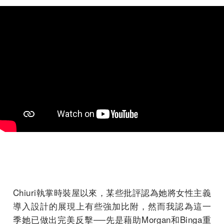
Chiuri執掌時裝屋以來，某些批評認為她將女性主義
導入設計的展現上有些強加比附，然而我認為這一
季她已做出完美反擊──先是藉助Morgan和Binga重