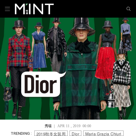
秀場
｜ APR 11 , 2019 00:00
2019秋冬女裝周
Dior
Maria Grazia Chiuri
TRENDING :