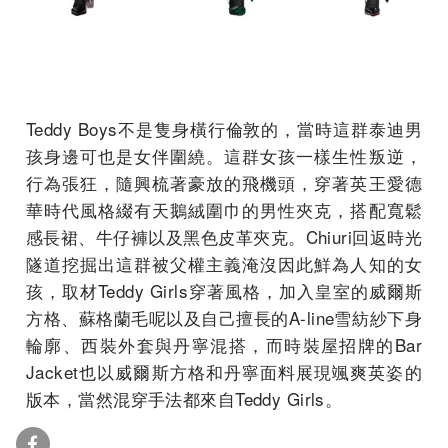
Teddy Boys不是隻身橫行倫敦的，當時這群泰迪男
孩身邊可也是女伴圍繞。這群女孩一樣生性叛逆，
行為張狂，隨興梳著豪放的飛機頭，穿著英王愛德
華時代風格綴有天鵝絨圍巾的男性夾克，搭配寬鬆
感長裙、牛仔褲以及黑色皮革夾克。Chiuri回返時光
隧道挖掘出這群被父權主義淹沒因此鮮為人知的女
孩，取材Teddy Girls穿著風格，加入皇室的威爾斯
方格、蘇格蘭毛呢以及自己擅長的A-line雪紡紗下身
輪廓、西裝外套與丹寧混搭，而時裝屋招牌的Bar
Jacket也以威爾斯方格和丹寧面料展現颯爽英姿的
版本，當然混穿手法都來自Teddy Girls。