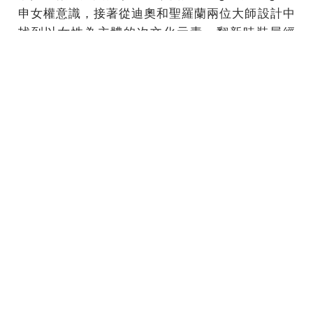
申女權意識，接著從迪奧和聖羅蘭兩位大師設計中
找到以女性為主體的次文化元素，翻新時裝屋經
典，取材和脈絡都極其合理，更重要的是這一回的
女權靈感在落實上徹底擺脫她此前幾季每個系列中
都會出現一個跳躍得讓人摸不著頭緒的盲點，首度
展現極高的完整性和貫穿度。身為時裝屋創立73年
來首位女舵手，高訂圈第一位女設計師，Chiuri至此
當之無愧。