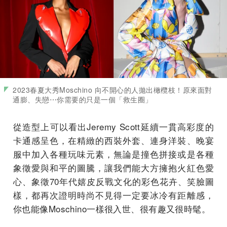
2023春夏大秀Moschino 向不開心的人拋出橄欖枝！原來面對
通膨、失戀⋯你需要的只是一個「救生圈」
從造型上可以看出Jeremy Scott延續一貫高彩度的
卡通感呈色，在精緻的西裝外套、連身洋裝、晚宴
服中加入各種玩味元素，無論是撞色拼接或是各種
象徵愛與和平的圖騰，讓我們能大方擁抱火紅色愛
心、象徵70年代嬉皮反戰文化的彩色花卉、笑臉圖
樣，都再次證明時尚不見得一定要冰冷有距離感，
你也能像Moschino一樣很入世、很有趣又很時髦。