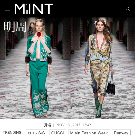
秀場
｜ NOV 18 , 2015 15:42
2016 S/S
GUCCI
Mialn Fashion Week
Runway
TRENDING :