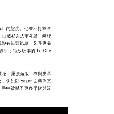
li 的態度。他並不打算全
恤、白襯衫與皮革斗篷，氣球
既帶有街頭氣息，又呼應品
計；縮放版本的 Le City
避性感，露腰短版上衣與皮革
例如以 gazar 面料為基
cioli 手中被賦予更多柔軟與流