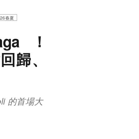
026春夏
iaga！
氣球裙回歸、
ioli 的首場大
。