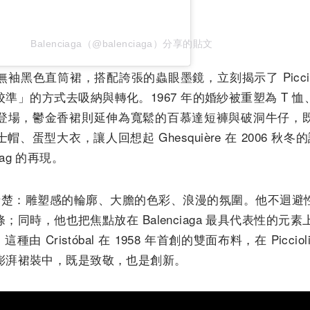
Balenciaga（@balenciaga）分享的貼文
袖黑色直筒裙，搭配誇張的蟲眼墨鏡，立刻揭示了 Piccio
準」的方式去吸納與轉化。1967 年的婚紗被重塑為 T 
登場，鬱金香裙則延伸為寬鬆的百慕達短褲與破洞牛仔，
蛋型大衣，讓人回想起 Ghesquière 在 2006 秋冬的設
 Bag 的再現。
語言依舊清楚：雕塑感的輪廓、大膽的色彩、浪漫的氛圍。他不迴
同時，他也把焦點放在 Balenciaga 最具代表性的元素上，
。這種由 Cristóbal 在 1958 年首創的雙面布料，在 Pic
澎湃裙裝中，既是致敬，也是創新。