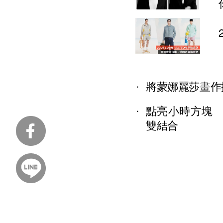
將蒙娜麗莎畫作揹
點亮小時方塊 路易
雙結合