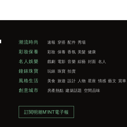
潮流時尚
速報
穿搭
配件
秀場
彩妝保養
彩妝
保養
香氛
美髮
健康
名人娛樂
戲劇
電影
音樂
綜藝
封面
名人
鐘錶珠寶
玩錶
珠寶
拍賣
風格生活
美食
旅遊
設計
人物
星座
情感
藝文
賞車
創意城市
房產熱點
建築話題
空間品味
訂閱明潮M’INT電子報