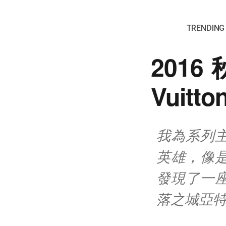
TRENDING 
201
Vuit
我為系列
英雄，像
發現了一
落之城亞特蘭提