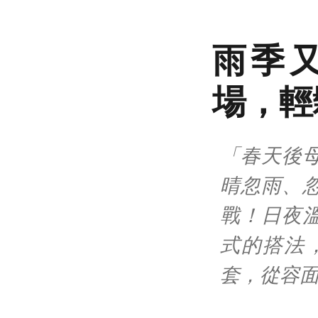
雨季又
場，輕
「春天後
晴忽雨、
戰！日夜
式的搭法
套，從容