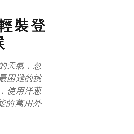
日輕裝登
候
的天氣，忽
最困難的挑
，使用洋蔥
能的萬用外