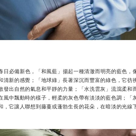
多春日必備新色，
「和風藍」
揚起一種清澈而明亮的藍色，
和清新的感覺；
「地球綠」
長著深沉而豐富的綠色，它彷
散發出自然的氣息和平靜的力量；
「水洗雲灰」
流瀉柔和
在風中飄動時的樣子，輕柔的灰色帶有淡淡的藍色調；
「
和，它讓人聯想到藤蔓或蓬勃生長的花朵，在暗淡的光線