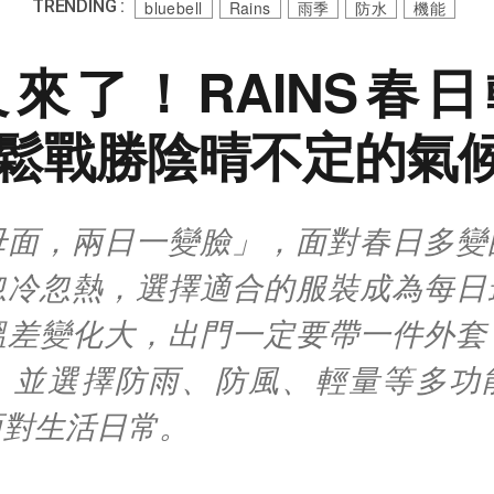
TRENDING :
bluebell
Rains
雨季
防水
機能
來了！RAINS春
鬆戰勝陰晴不定的氣
母面，兩日一變臉」，面對春日多變
忽冷忽熱，選擇適合的服裝成為每日
溫差變化大，出門一定要帶一件外套
，並選擇防雨、防風、輕量等多功
面對生活日常。