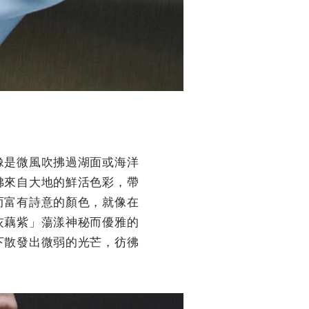
像是微風吹拂過湖面或海洋
彿來自大地的鮮活色彩，帶
而富有詩意的顏色，就像在
灰藕紫」
蕩漾神秘而優雅的
下散發出微弱的光芒，彷彿