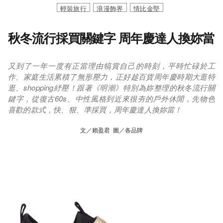
輕裝旅行
浪漫飾界
情比金堅
秋冬流行採買關鍵字 周年慶達人換妳當
又到了一年一度有正當理由犒賞自己的時刻，平時忙碌於工
作、家庭生活累積了無形壓力，正好趁百貨周年慶時期大逛特
逛、shopping紓壓！跟著《明潮》特別為妳整理的秋冬流行關
鍵字，從復古60s、中性風格到近來很夯的戶外休閒，先物色
喜歡的款式，快、狠、準採買，周年慶達人換妳當！
文／賴盈君 圖／各品牌