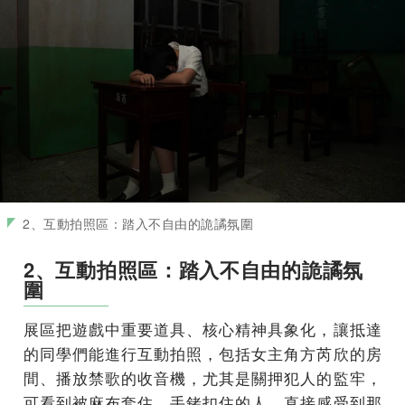
2、互動拍照區：踏入不自由的詭譎氛圍
2、互動拍照區：踏入不自由的詭譎氛
圍
展區把遊戲中重要道具、核心精神具象化，讓抵達
的同學們能進行互動拍照，包括女主角方芮欣的房
間、播放禁歌的收音機，尤其是關押犯人的監牢，
可看到被麻布套住、手銬扣住的人，直接感受到那