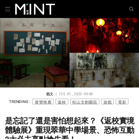
藝文
｜ JUL 05 , 2020 00:00
展覽推薦
返校
松山文創園區
遊戲
電影
TRENDING :
是忘記了還是害怕想起來？《返校實境
體驗展》重現翠華中學場景、恐怖互動