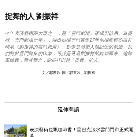
捉舞的人 劉振祥
今年表演藝術圈大事之一，是「雲門劇場」落成與啟用。為慶
祝「雲門劇場元年」，端出拍攝雲門舞集27年的攝影師劉振祥
特展《劉振祥的雲門風景》。影像是形塑人類記憶的載體，我
們對於雲門舞集的印象，可說是透過劉振祥的鏡頭而來。編舞
家編舞，舞者舞之，劉振祥則是「捉舞」的人。
文／郭書吟 圖／郭書吟、劉振祥
延伸閱讀
表演藝術也飄咖啡香！星巴克淡水雲門門市正式開
幕