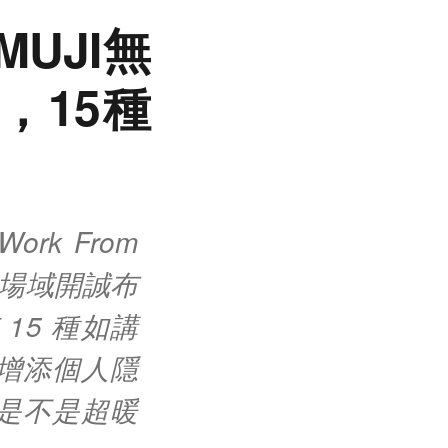
UJI無
，15種
k From
人場域開誠布
15 種如講
增添個人隱
是不是超暖