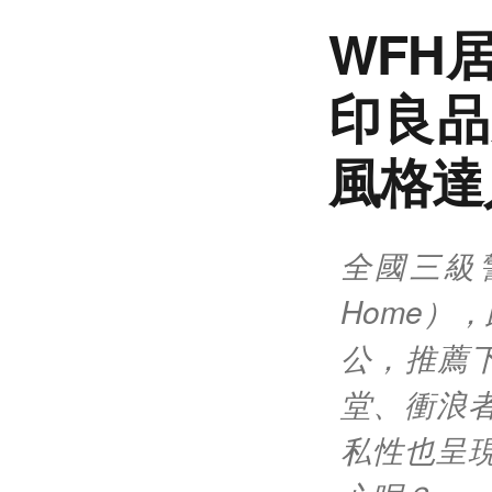
WFH
印良品
風格達
全國三級警
Home）
公，推薦下
堂、衝浪
私性也呈