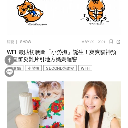
｜
綜藝
SHOW
MAY 29 , 2021
WFH最貼切哽圖「小勞撫」誕生！爽爽貓神預
言直笛災難片引地方媽媽迴響
爽爽貓
小勞撫
SECOND吳政安
WFH