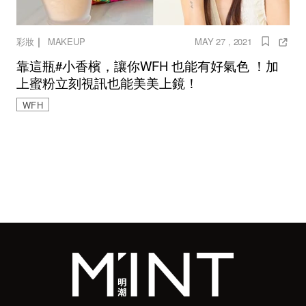
｜
彩妝
MAKEUP
MAY 27 , 2021
靠這瓶#小香檳，讓你WFH 也能有好氣色 ！加
上蜜粉立刻視訊也能美美上鏡！
WFH