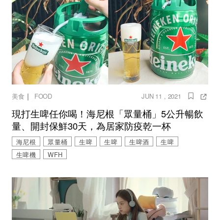
｜
美食
FOOD
JUN 11 , 2021
現打生啤任你喝！海尼根「眾量桶」5公升暢飲
量、開封保鮮30天，為居家防疫乾一杯
海尼根
眾量桶
生啤
生啤
生啤酒
生啤
生啤機
WFH