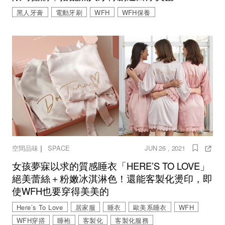
黑人牙膏
電動牙刷
WFH
WFH保養
｜
空間品味
SPACE
JUN 26 , 2021
女孩夢寐以求的質感睡衣「HERE’S TO LOVE」
絕美蕾絲＋粉嫩冰淇淋色！還能客製化燙印，即
使WFH也要穿得美美的
Here’s To Love
居家服
睡衣
歐美系睡衣
WFH
WFH穿搭
睡袍
客製化
客製化服務