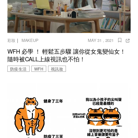
｜
彩妝
MAKEUP
MAY 31 , 2021
WFH 必學 ！ 輕鬆五步驟 讓你從女鬼變仙女！
隨時被CALL上線視訊也不怕！
防疫生活
WFH
視訊妝