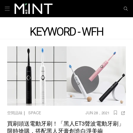
KEYWORD - WFH
｜
空間品味
SPACE
JUN 28 , 2021
買刷頭送電動牙刷！「黑人ET3聲波電動牙刷」
限時搶購，搭配黑人牙膏創造白淨美齒