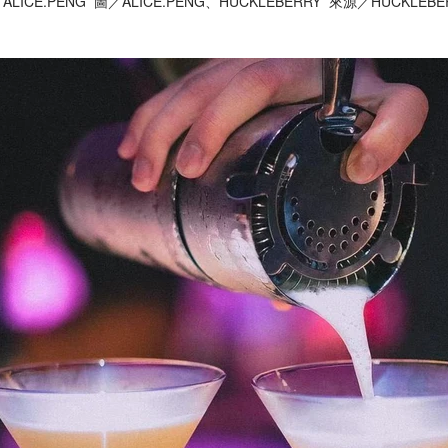
ALICE.PENG 圖／ALICE.PENG、HUCKLEBERRY 來源／HUCKLEBE