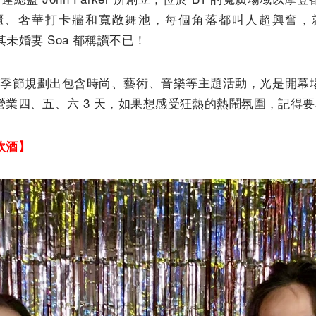
櫃、奢華打卡牆和寬敞舞池，每個角落都叫人超興奮，
其未婚妻 Soa 都稱讚不已！
」每月依照季節規劃出包含時尚、藝術、音樂等主題活動，光是開
業四、五、六 3 天，如果想感受狂熱的熱鬧氛圍，記得
飲酒】