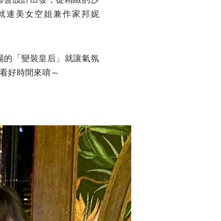
就連美女空姐兼作家邦妮
幕場的「變裝皇后」就讓氣氛
要看好時間來唷～