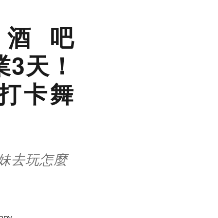
酒吧
營業3天！
打卡舞
妹去玩怎麼