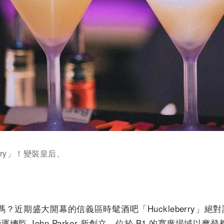
rry」！變裝皇后、
近期盛大開幕的信義區時髦酒吧「Huckleberry」絕對
、營運總監 John Parker 所創立，位於 B1 的寬廣場域