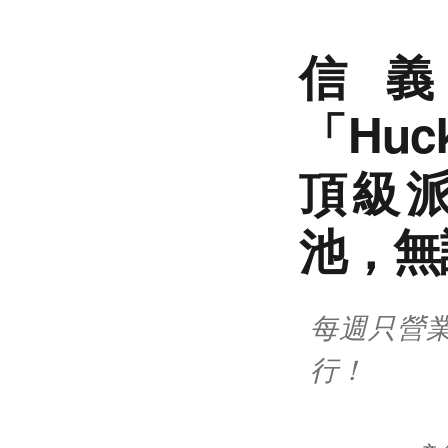
信
「Huc
頂級
池，無
每週只營
行！