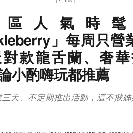
打卡點
義區人氣時髦
kleberry」每周只
派對款龍舌蘭、奢華
論小酌嗨玩都推薦
業三天、不定期推出活動，這不揪姊