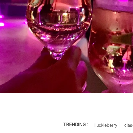
TRENDING :
Huckleberry
clas