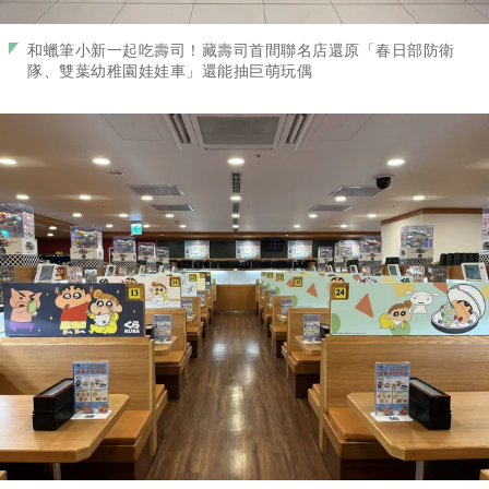
和蠟筆小新一起吃壽司！藏壽司首間聯名店還原「春日部防衛
隊、雙葉幼稚園娃娃車」還能抽巨萌玩偶