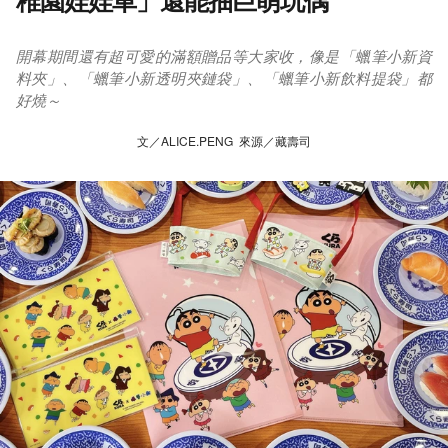
稚園娃娃車」還能抽巨萌玩偶
開幕期間還有超可愛的滿額贈品等大家收，像是「蠟筆小新資
料夾」、「蠟筆小新透明夾鏈袋」、「蠟筆小新飲料提袋」都
好燒～
文／ALICE.PENG 來源／藏壽司