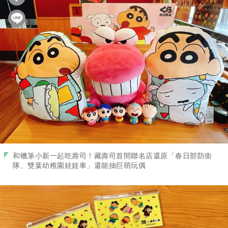
和蠟筆小新一起吃壽司！藏壽司首間聯名店還原「春日部防衛
隊、雙葉幼稚園娃娃車」還能抽巨萌玩偶