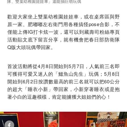
隊、雙葉幼稚園娃娃車」還能抽巨萌玩偶
歡迎大家坐上雙葉幼稚園娃娃車，或在桌席區與野
原一家、肥嘟嘟左右衛門用各種搞怪pose合影，不
僅能上傳IG打卡炫一波，還可以到藏壽司粉絲專頁
活動貼文底下留言分享，就有機會把春日部防衛隊
Q版大頭玩偶帶回家。
首波活動將從4月8日開始到5月7日，人氣前三名即
可獲得可愛又迷人的「鱷魚山先生」玩偶；5月8日
開始到6月2日按讚數最高的前三名就可以把60公分
的超大「睡衣小新」帶回家，小新穿著睡衣或是抱
著小白的逗趣模樣，肯定能擄獲大姐姐們的心！