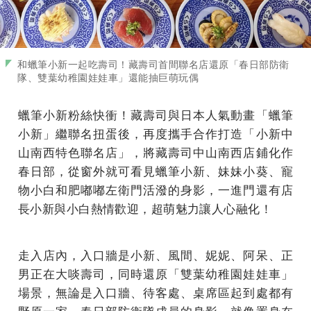
和蠟筆小新一起吃壽司！藏壽司首間聯名店還原「春日部防衛
隊、雙葉幼稚園娃娃車」還能抽巨萌玩偶
蠟筆小新粉絲快衝！藏壽司與日本人氣動畫「蠟筆
小新」繼聯名扭蛋後，再度攜手合作打造「小新中
山南西特色聯名店」，將藏壽司中山南西店鋪化作
春日部，從窗外就可看見蠟筆小新、妹妹小葵、寵
物小白和肥嘟嘟左衛門活潑的身影，一進門還有店
長小新與小白熱情歡迎，超萌魅力讓人心融化！
走入店內，入口牆是小新、風間、妮妮、阿呆、正
男正在大啖壽司，同時還原「雙葉幼稚園娃娃車」
場景，無論是入口牆、待客處、桌席區起到處都有
野原一家、春日部防衛隊成員的身影，就像置身在