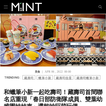
美食
｜ APR 06 , 2022 00:00
藏壽司
蠟筆小新
藏壽司扭蛋
藏壽司蠟筆小新
TRENDING :
和蠟筆小新一起吃壽司！藏壽司首間聯
名店重現「春日部防衛隊成員、雙葉幼