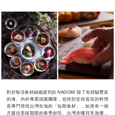
對於每項食材細緻講究的 NAGOMI 除了有經驗豐富
的海、內外專業採購團隊，也特別安排資深的料理
⻑專⾨尋找台灣在地的「短期⻝材」，如僅有⼀個
⽉最佳美味期限的春季劍筍、台灣⾚嘴⾙等漁獲，