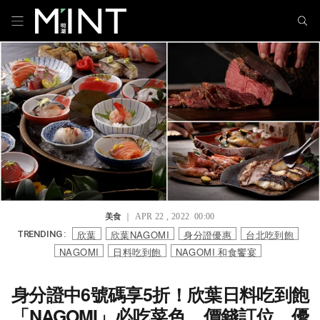
美食
｜ APR 22 , 2022 00:00
欣葉
欣葉NAGOMI
身分證優惠
台北吃到飽
TRENDING :
NAGOMI
日料吃到飽
NAGOMI 和⻝饗宴
身分證中6號碼享5折！欣葉日料吃到飽
「NAGOMI」必吃菜色、價錢訂位、優