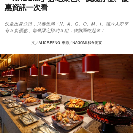
惠資訊一次看
快拿出身分證，只要集滿「N、A、G、O、M、I」該六人即享
有 5 折優惠，每餐限定預約 3 組，快揪團吃起來！
文／ALICE.PENG 來源／NAGOMI 和⻝饗宴