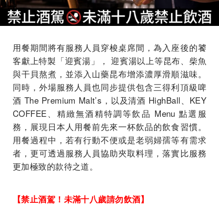
用餐期間將有服務⼈員穿梭桌席間，為⼊座後的饕
客獻上特製「迎賓湯」， 迎賓湯以上等昆布、柴⿂
與干⾙熬煮，並添⼊⼭藥昆布增添濃厚滑順滋味。
同時，外場服務⼈員也同步提供包含三得利頂級啤
酒 The Premium Malt’s，以及清酒 HighBall、KEY
COFFEE、精緻無酒精特調等飲品 Menu 點選服
務，展現⽇本⼈⽤餐前先來⼀杯飲品的飲⻝習慣。
⽤餐過程中，若有⾏動不便或是⽼弱婦孺等有需求
者，更可透過服務⼈員協助夾取料理，落實⽐服務
更加極致的款待之道。
【禁止酒駕！未滿十八歲請勿飲酒】