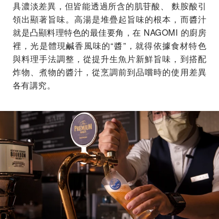
具濃淡差異，但皆能透過所含的肌苷酸、 麩胺酸引
領出顯著旨味。⾼湯是堆疊起旨味的根本，⽽醬汁
就是凸顯料理特⾊的最佳要⾓，在 NAGOMI 的廚房
裡，光是體現鹹⾹⾵味的“醬”，就得依據⻝材特⾊
與料理⼿法調整，從提升⽣⿂⽚新鮮旨味，到搭配
炸物、煮物的醬汁，從烹調前到品嚐時的使⽤差異
各有講究。