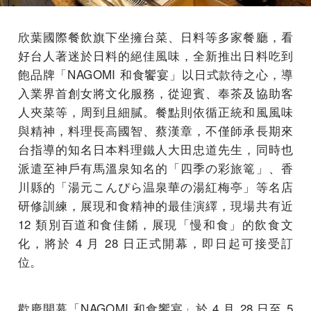
欣葉國際餐飲旗下坐擁台菜、日料等多家餐廳，看
好台人著迷於日料的絕佳風味，全新推出日料吃到
飽品牌「NAGOMI 和⻝饗宴」以⽇式款待之⼼，導
⼊業界⾸創⼥將⽂化服務，從迎賓、奉茶及協助客
人夾菜等，周到且細膩。餐點則依循正統和風⾵味
與精神，料理⻑⾼國智、蔡漢章，不僅師承⻑期來
台指導的知名⽇本料理鐵⼈⼤⽥忠道先⽣，同時也
派遣⾄神⼾有⾺溫泉知名的「四季の彩旅篭」、⾹
川縣的「湯元こんぴら温泉華の湯紅梅亭」等名店
研修訓練，展現和⻝精神的最佳演繹，現場共有近
12 類別百道和⻝佳餚，展現「慢和⻝」的飲⻝⽂
化，將於 4 ⽉ 28 ⽇正式開幕，即⽇起可接受訂
位。
歡慶開幕「NAGOMI 和⻝饗宴」於 4 ⽉ 28 ⽇至 5