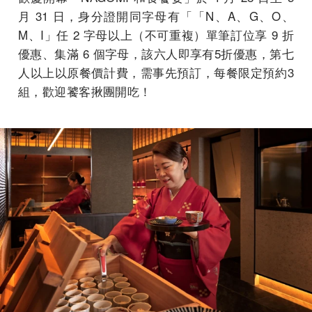
月 31 日，身分證開同字母有「「N、A、G、O、
M、I」任 2 字母以上（不可重複）單筆訂位享 9 折
優惠、集滿 6 個字母，該六人即享有5折優惠，第七
人以上以原餐價計費，需事先預訂，每餐限定預約3
組，歡迎饕客揪團開吃！