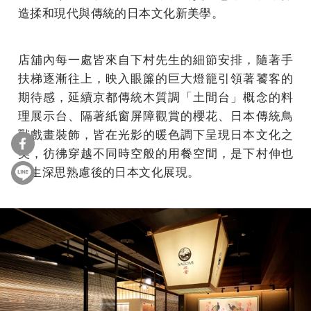
造揉和現代與傳統的⽇本⽂化新美學。
店舖內每⼀處皆來⾃下村先⽣的細節安排，隨著⼿
扶梯逐漸往上，映⼊眼簾的巨⼤燈籠引領著饕客的
期待感，延續京都傳統⽊質調「⼟間台」概念的料
理展⽰台、隔著紙窗屏障觀賞的櫻花、⽇本傳統⿃
獸戲畫裝飾，皆在光影的暖⾊調下呈現⽇本⽂化之
美，彷彿穿越不同時空般的⽤餐空間，是下村伸也
先⽣深思熟慮後的⽇本⽂化展現。