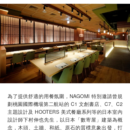
為了提供舒適的用餐氛圍，NAGOMI 特別邀請曾規
劃桃園國際機場第⼆航站的 C1 ⽂創書店、C7、C2
主題設計及 HOOTERS 美式餐廳系列等的⽇本室內
設計師下村伸也先⽣，以⽇本「數寄屋」建築為概
念，⽊頭、⼟牆、和紙、原⽯的質樸意象出發，打