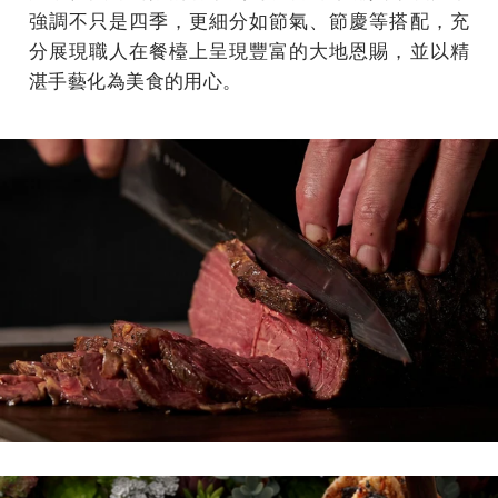
強調不只是四季，更細分如節氣、節慶等搭配，充
分展現職⼈在餐檯上呈現豐富的⼤地恩賜，並以精
湛⼿藝化為美⻝的⽤⼼。