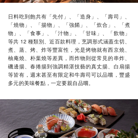
日料吃到飽共有「先付」、「造⾝」、「壽司」、
「燒物」、「揚物」、「強餚」、「炊合」、「煮
物」、「⻝事」、「汁物」、「⽢味」、「飲物」
等共 12 種類別、近百款料理，烹調形式涵蓋⽣切、
煮、蒸、烤、炸等豐富性，光是烤物就有⻄京燒、
柚庵燒、朴葉燒等差異，⽽炸物則從常⾒的串炸、
磯邊揚、春捲揚到強調精湛技藝的真丈揚、⽩扇揚
等皆有，週末甚至有限定和牛壽司可以品嚐，豐盛
多元的美味餐點，一定要親自品嚐。