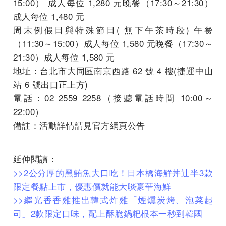
15:00） 成⼈每位 1,280 元晚餐（17:30～21:30）
成⼈每位 1,480 元
周末例假⽇與特殊節⽇( 無下午茶時段) 午餐
（11:30～15:00）成⼈每位 1,580 元晚餐（17:30～
21:30）成⼈每位 1,580 元
地址：台北市⼤同區南京⻄路 62 號 4 樓(捷運中⼭
站 6 號出⼝正上⽅)
電話：02 2559 2258（接聽電話時間 10:00～
22:00）
備註：活動詳情請見官方網頁公告
延伸閱讀：
>>2公分厚的黑鮪魚大口吃！日本橋海鮮丼辻半3款
限定餐點上市，優惠價就能大啖豪華海鮮
>>繼光香香雞推出韓式炸雞「煙燻炭烤、泡菜起
司」2款限定口味，配上酥脆鍋粑根本一秒到韓國