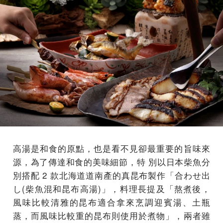
⾼湯是和⻝的原點，也是看不⾒卻最重要的旨味來
源，為了傳達和⻝的美味細節，特 別以⽇本柴⿂分
別搭配 2 款北海道道南產的真昆布製作「合わせ出
し(柴⿂混和昆布⾼湯)」，料理⻑提及「熬煮後，
⾵味⽐較清雅的昆布適合拿來烹調迎賓湯、⼟瓶
蒸，⽽⾵味⽐較重的昆布則使⽤於煮物」，兩者雖