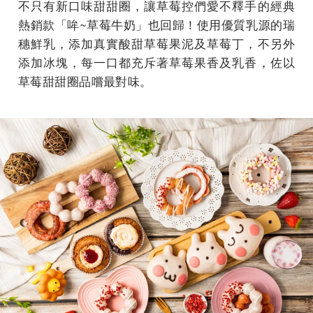
不只有新口味甜甜圈，讓草莓控們愛不釋手的經典
熱銷款「哞~草莓牛奶」也回歸！使用優質乳源的瑞
穗鮮乳，添加真實酸甜草莓果泥及草莓丁，不另外
添加冰塊，每一口都充斥著草莓果香及乳香，佐以
草莓甜甜圈品嚐最對味。