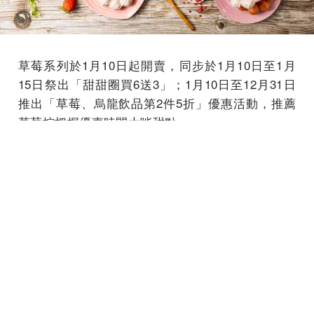
草莓系列於1月10日起開賣，同步於1月10日至1月
15日祭出「甜甜圈買6送3」；1月10日至12月31日
推出「草莓、烏龍飲品第2件5折」優惠活動，推薦
草莓控把握優惠時間大啖甜點。
延伸閱讀：
>>台北人氣甜點「白狐院華夫餅」主打韓式鬆餅！
卡士達草莓、經典水果3種必吃口味推薦
>>肯德基過年推「起司金沙雞、流金芋泥球」加送
限量紅包、虛寶卡