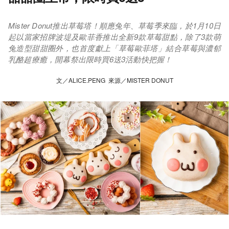
Mister Donut推出草莓塔！順應兔年、草莓季來臨，於1月10日
起以當家招牌波堤及歐菲香推出全新9款草莓甜點，除了3款萌
兔造型甜甜圈外，也首度獻上「草莓歐菲塔」結合草莓與濃郁
乳酪超療癒，開幕祭出限時買6送3活動快把握！
文／ALICE.PENG 來源／MISTER DONUT