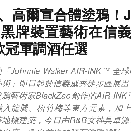
、高爾宣合體塗鴉！Joh
ker黑牌裝置藝術在信
款冠軍調酒任選
ohnnie Walker AIR-INK™
藝術」即日起於信義威秀徒步區展出
藝術家BlackZao創作的AIR-IN
融入龍騰、松竹梅等東方元素，加上台
等地標建築，今日由R&B女神吳卓源