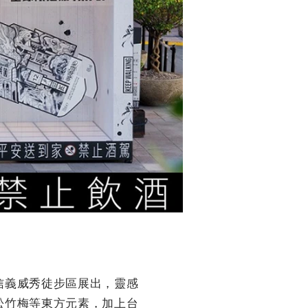
日起於信義威秀徒步區展出，靈感
騰、松竹梅等東方元素，加上台