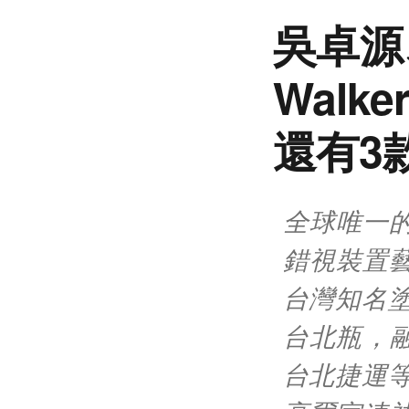
吳卓源
Wal
還有3
全球唯一的「J
錯視裝置
台灣知名塗鴉
台北瓶，
台北捷運