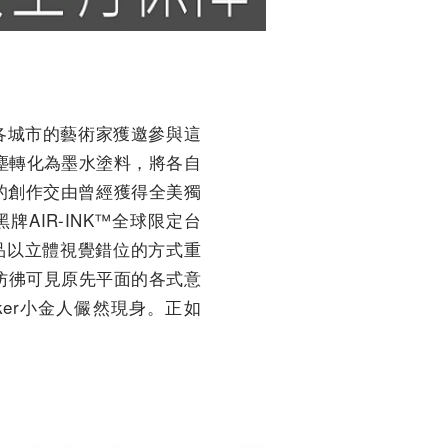
由11位來自各城市的藝術家獲邀參與這
微塵轉化為墨水塗料，將各自
定瓶的創作交由曾經獲得全美獨
黑牌AIR-INK™全球限定台
平面作品以立體視覺錯位的方式重
動，彷彿可見原先平面的各式意
ker小金人儼然現身。正如