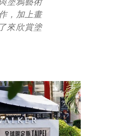
與塗鴉藝術
創作，加上畫
絲除了來欣賞塗