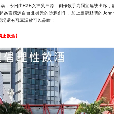
建築，今日由R&B女神吳卓源、創作歌手高爾宣連袂出席
o一起為靈感源自台北街景的塗鴉創作，加上畫龍點睛的Johnnie
現場還有冠軍調飲可以品嚐！
禁止飲酒】