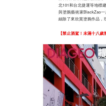
北101和台北捷運等地標
與塗鴉藝術家BlackZa
絲除了來欣賞塗鴉作品，
【禁止酒駕！未滿十八歲