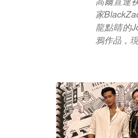
高爾宣連
家Blac
龍點睛的Jo
鴉作品，