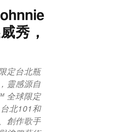
nnie
義威秀，
 全球限定台北瓶
，靈感源自
K™ 全球限定
北101和
、創作歌手