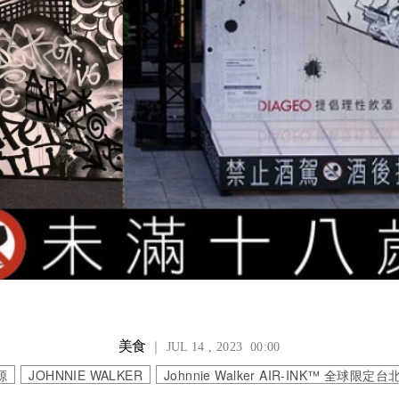
美食
｜ JUL 14 , 2023 00:00
源
JOHNNIE WALKER
Johnnie Walker AIR-INK™ 全球