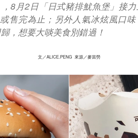
」，8月2日「日式豬排魷魚堡」接力
9日或售完為止；另外人氣冰炫風口味
回歸，想要大啖美食別錯過！
文／ALICE.PENG 來源／麥當勞