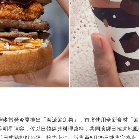
灣麥當勞今夏推出「海派魷魚祭」，首度使用全新食材「魷魚
等明星陣容，佐以日韓經典料理醬料，共同演繹日韓道地風味
「日式豬排魷魚堡」接力上映，販售至8月29日或售完為