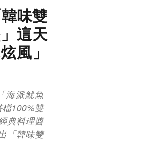
「韓味雙
堡」這天
冰炫風」
「海派魷魚
檔100%雙
經典料理醬
出「韓味雙