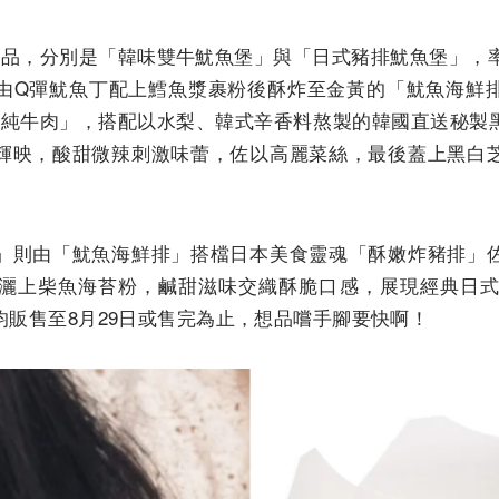
品，分別是「韓味雙牛魷魚堡」與「日式豬排魷魚堡」，率先於
由Q彈魷魚丁配上鱈魚漿裹粉後酥炸至金黃的「魷魚海鮮
雙層純牛肉」，搭配以水梨、韓式辛香料熬製的韓國直送秘製
輝映，酸甜微辣刺激味蕾，佐以高麗菜絲，最後蓋上黑白
」則由「魷魚海鮮排」搭檔日本美食靈魂「酥嫩炸豬排」
灑上柴魚海苔粉，鹹甜滋味交織酥脆口感，展現經典日式
品均販售至8月29日或售完為止，想品嚐手腳要快啊！