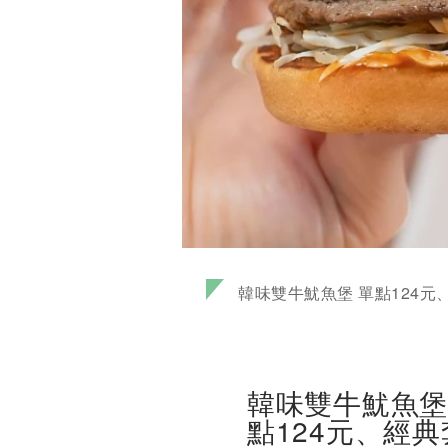
韓味雙牛魷魚堡 單點124元、
韓味雙牛魷魚堡 
點124元、經典