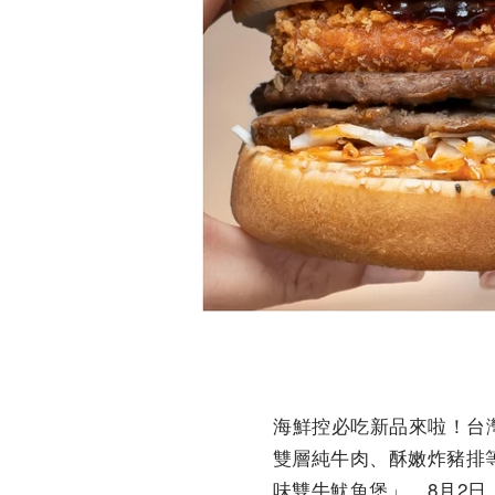
海鮮控必吃新品來啦！台
雙層純牛肉、酥嫩炸豬排
味雙牛魷魚堡」，8月2日