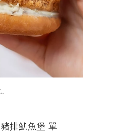
元。
式豬排魷魚堡 單