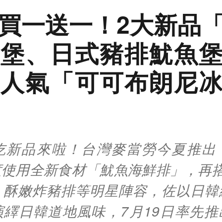
買一送一！2大新品
堡、日式豬排魷魚
人氣「可可布朗尼
吃新品來啦！台灣麥當勞今夏推出
使用全新食材「魷魚海鮮排」，再搭
、酥嫩炸豬排等明星陣容，佐以日韓
演繹日韓道地風味，7月19日率先推