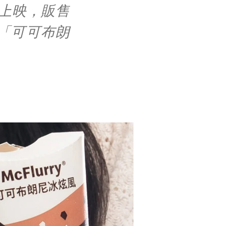
上映，販售
「可可布朗