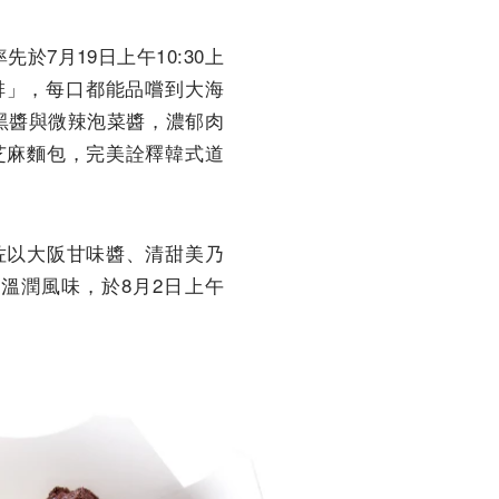
7月19日上午10:30上
排」，每口都能品嚐到大海
黑醬與微辣泡菜醬，濃郁肉
芝麻麵包，完美詮釋韓式道
佐以大阪甘味醬、清甜美乃
溫潤風味，於8月2日上午