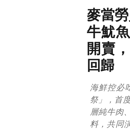
麥當勞
牛魷魚
開賣，
回歸
海鮮控必
祭」，首度
層純牛肉
料，共同