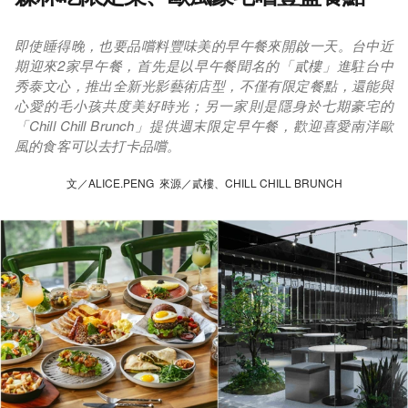
即使睡得晚，也要品嚐料豐味美的早午餐來開啟一天。台中近
期迎來2家早午餐，首先是以早午餐聞名的「貳樓」進駐台中
秀泰文心，推出全新光影藝術店型，不僅有限定餐點，還能與
心愛的毛小孩共度美好時光；另一家則是隱身於七期豪宅的
「Chill Chill Brunch」提供週末限定早午餐，歡迎喜愛南洋歐
風的食客可以去打卡品嚐。
文／ALICE.PENG 來源／貳樓、CHILL CHILL BRUNCH