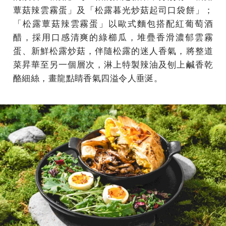
蕈菇辣雲霧蛋」及「松露暮光炒菇起司口袋餅」；
「松露蕈菇辣雲霧蛋」以歐式麵包搭配紅葡萄酒
醋，採用口感清爽的綠櫛瓜，堆疊香滑濃郁雲霧
蛋、新鮮松露炒菇，伴隨松露的迷人香氣，將整道
菜昇華至另一個層次，淋上特製辣油及刨上鹹香乾
酪細絲，畫龍點睛香氣四溢令人垂涎。