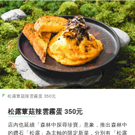
松露蕈菇辣雲霧蛋 350元
松露蕈菇辣雲霧蛋 350元
店內也延續「森林中探尋珍寶」意象，推出森林中
的鑽石「松露」為主軸的限定新菜，分別有「松露