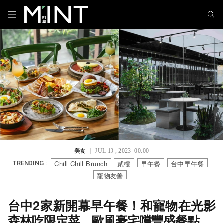
美食
｜ JUL 19 , 2023 00:00
Chill Chill Brunch
貳樓
早午餐
台中早午餐
TRENDING :
寵物友善
台中2家新開幕早午餐！和寵物在光影
森林吃限定菜、歐風豪宅嚐豐盛餐點