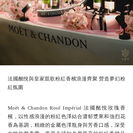
法國酩悅與皇家凱歌粉紅香檳浪漫齊聚 營造夢幻粉
紅氛圍
Moët & Chandon Rosé Impérial 法國酩悅玫瑰香
檳，以性感浪漫的粉紅色
澤結合濃郁漿果和強烈花
香
為基調，精緻的金屬色澤瓶身與芳香口感，深受