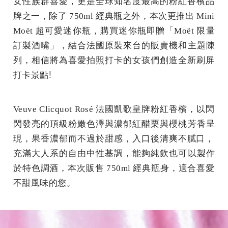
女性族群喜愛，
更是全球知名度最高的粉紅香檳品
牌之一，除了 750ml
經典瓶之外，本次更推出 Mini
Moët 超可愛迷你瓶，購買迷你瓶即贈「Moët 限量
訂製酒嘴」，結合法國原裝來台的販賣機和主題陳
屏
列，
相信將為喜愛拍照打卡的女孩們創造全新刷
打卡景點!
Veuve Clicquot Rosé 法國凱歌皇牌粉紅香檳，
以閃
閃發亮的頂級粉嫩色澤與濃郁紅醋栗與櫻桃芳香呈
現，
果香濃郁而不過於甜感，入口後清爽不膩口，
充滿大人系的自由中性基調，能夠純飲也可以製作
於特色調酒，
本次販售 750ml 經典瓶身，適合喜愛
不甜風味的您。