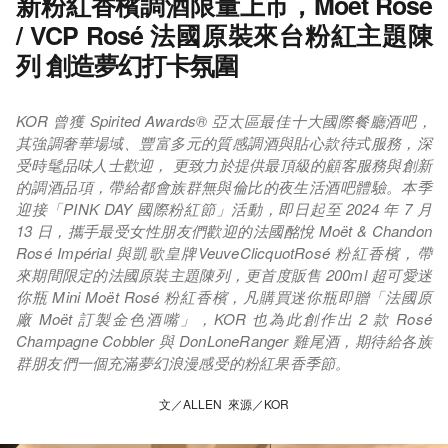
新粉紅香檳調酒限量上市，Moët Rosé
/ VCP Rosé 法國原裝來台粉紅主題陳
列 創造夢幻打卡氛圍
KOR 曾獲 Spirited Awards® 亞太區最佳十大國際餐廳酒吧，
其強調奢華場域、豐富多元的質感調酒與貼心款待式服務，深
受時髦品味人士歡迎， 更致力於提供最頂級的顧客服務與創新
的調酒品項，帶給都會族群無與倫比的夜生活酒吧體驗。本季
迎接「PINK DAY 國際粉紅節」活動，即日起至 2024 年 7 月
13 日，攜手最受女性朋友們歡迎的法國酩悅 Moët & Chandon
Rosé Impérial 與凱歌皇牌VeuveClicquotRosé 粉紅香檳，帶
來期間限定的法國原裝主題陳列，更首度販售 200ml 超可愛迷
你瓶 Mini Moët Rosé 粉紅香檳，凡購買迷你瓶即贈「法國原
廠 Moët 訂製金色酒嘴」，KOR 也為此創作出 2 款 Rosé
Champagne Cobbler 與 DonLoneRanger 雞尾酒，期待給各族
群朋友們一個充滿夢幻浪漫感受的粉紅果香季節。
文／ALLEN 來源／KOR