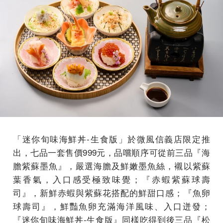
「迷你旬味海鮮丼-生食版」於微風信義店限定推
出，七品一套售價999元，品嚐順序可從前三品『海
膽紫蘇墨魚』，嚴選海膽及鮮嫩墨魚絲，襯以紫蘇
葉香氣，入口感受極致味覺；『赤蝦紫蘇球壽
司』，新鮮赤蝦與紫蘇花搭配的鮮甜口感；『魚卵
球壽司』，鮮豔魚卵充滿海洋風味、入口迸發；
『迷你旬味海鮮丼-生食版』同樣吃得到後三品『松