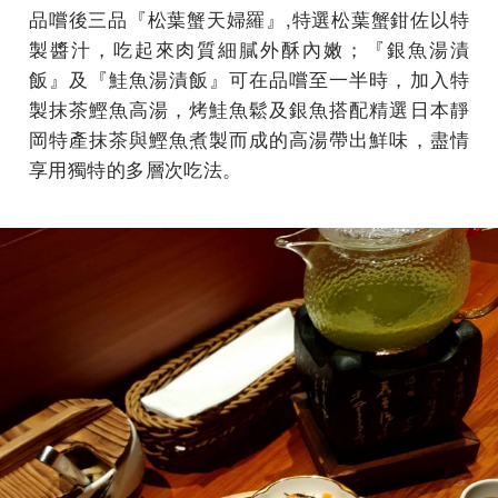
品嚐後三品『松葉蟹天婦羅』,特選松葉蟹鉗佐以特
製醬汁，吃起來肉質細膩外酥內嫩；『銀魚湯漬
飯』及『鮭魚湯漬飯』可在品嚐至一半時，加入特
製抹茶鰹魚高湯，烤鮭魚鬆及銀魚搭配精選日本靜
岡特產抹茶與鰹魚煮製而成的高湯帶出鮮味，盡情
享用獨特的多層次吃法。