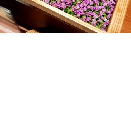
盡享藝術佳餚時刻，注意力被新鮮赤蝦上的綠莖紫
花給吸引，原以為是料理中常見的美麗裝飾，但經
由職人師傅解說後才懂得，這株鮮蝦上的獨特紫蘇
花，不僅讓饕客享受視覺感受的同時，獨特香氣更
是讓嘴裡味蕾奔放不已，大海鮮甜與植物純香於舌
尖上形成相輔相成的風味，嘗試過就能有深刻體
會，這是其它料理無法比擬的滋味。
新品資訊：
上市時間：2024/08/01 (四)