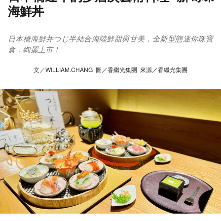
海鮮丼
日本橋海鮮丼つじ半結合海陸鮮甜與甘美，全新型態迷你珠寶
盒，絢麗上市！
文／WILLIAM.CHANG 圖／香繼光集團 來源／香繼光集團