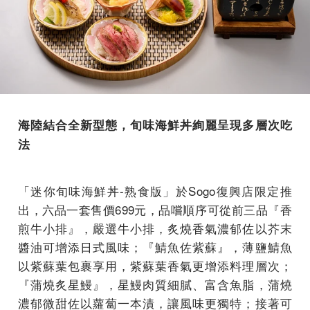
海陸結合全新型態，旬味海鮮丼絢麗呈現多層次吃
法
「迷你旬味海鮮丼-熟食版」於Sogo復興店限定推
出，六品一套售價699元，品嚐順序可從前三品『香
煎牛小排』，嚴選牛小排，炙燒香氣濃郁佐以芥末
醬油可增添日式風味；『鯖魚佐紫蘇』，薄鹽鯖魚
以紫蘇葉包裹享用，紫蘇葉香氣更增添料理層次；
『蒲燒炙星鰻』，星鰻肉質細膩、富含魚脂，蒲燒
濃郁微甜佐以蘿蔔一本漬，讓風味更獨特；接著可