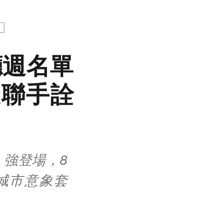
廳週名單
聚聯手詮
20 強登場，8
城市意象套