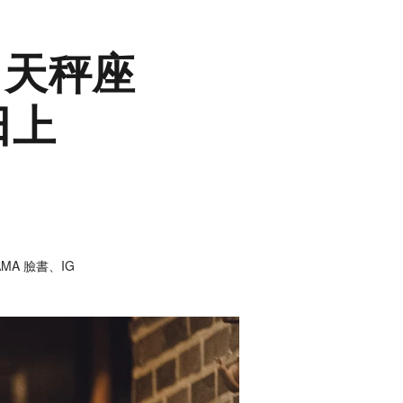
勢：天秤座
日上
MA 臉書、IG