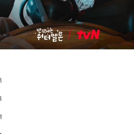
活
怪
諧