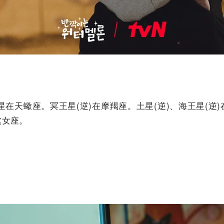
在天蠍座。冥王星(逆)在摩羯座。土星(逆)、海王星(逆)
處女座。