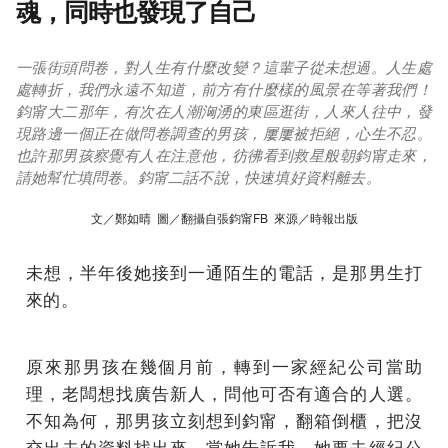
魂，同時也發現了自己
一張街頭問卷，對人生有什麼改變？這輩子從未想過。人生處
處轉折，我們永遠不知道，前方有什麼樣的風景在等著我們！
鈞甯大二那年，有次在人潮洶湧的東區逛街，人來人往中，發
現路邊一個正在做問卷調查的男孩，屢屢被拒絕，心生不忍。
也許那男孩察覺有人在注意他，彷彿看到救星般朝鈞甯走來，
請她幫忙填問卷。鈞甯二話不說，快速填好資料離去。
文／鄭如晴 圖／翻攝自張鈞甯FB 來源／時報出版
未想，半年後她接到一通陌生的電話，是那男生打
來的。
原來那男孩在幾個月前，轉到一家經紀公司當助
理，老闆想找廣告新人，問他可否有適合的人選。
不知為何，那男孩立刻想到鈞甯，翻箱倒櫃，把沒
交出去的資料找出來。當她告訴我，她要去經紀公