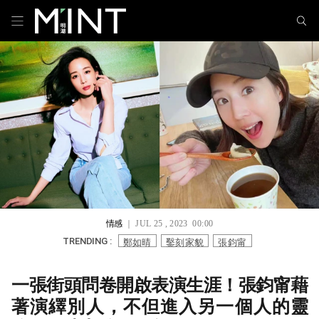
情感
｜ JUL 25 , 2023 00:00
鄭如晴
鑿刻家貌
張鈞甯
TRENDING :
一張街頭問卷開啟表演生涯！張鈞甯藉
著演繹別人，不但進入另一個人的靈