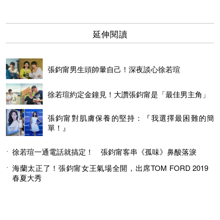
延伸閱讀
張鈞甯男生頭帥暈自己！深夜談心徐若瑄
徐若瑄約定金鐘見！大讚張鈞甯是「最佳男主角」
張鈞甯對肌膚保養的堅持：『我選擇最困難的簡
單！』
徐若瑄一通電話就搞定！ 張鈞甯客串《孤味》鼻酸落淚
海蘭太正了！張鈞甯女王氣場全開，出席TOM FORD 2019
春夏大秀