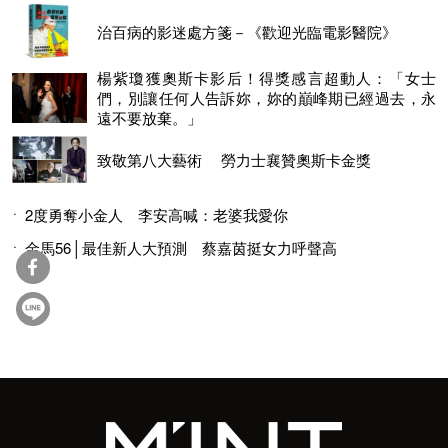
治百病的影迷處方箋－《歡迎光臨電影醫院》
楊紫瓊獲奧斯卡影后！得獎感言超動人：「女士
們，別讓任何人告訴妳，妳的巔峰期已經過去，永
遠不要放棄。」
致敬第八大藝術 勞力士襄贊奧斯卡金獎
2度勇奪小金人 李安高喊：老婆我愛你
金馬56│最佳新人大預測 蔡嘉茵挺女力呼聲高