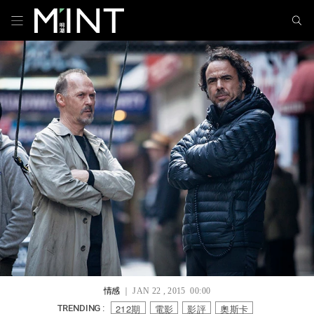
情感
｜ JAN 22 , 2015 00:00
212期
電影
影評
奧斯卡
TRENDING :