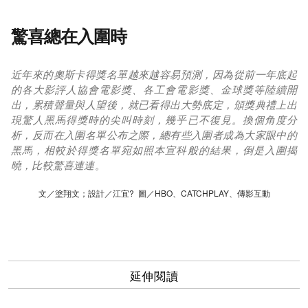
驚喜總在入圍時
近年來的奧斯卡得獎名單越來越容易預測，因為從前一年底起
的各大影評人協會電影獎、各工會電影獎、金球獎等陸續開
出，累積聲量與人望後，就已看得出大勢底定，頒獎典禮上出
現驚人黑馬得獎時的尖叫時刻，幾乎已不復見。換個角度分
析，反而在入圍名單公布之際，總有些入圍者成為大家眼中的
黑馬，相較於得獎名單宛如照本宣科般的結果，倒是入圍揭
曉，比較驚喜連連。
文／塗翔文；設計／江宜? 圖／HBO、CATCHPLAY、傳影互動
延伸閱讀