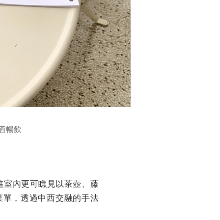
酒暢飲
走進室內更可瞧見以茶壺、藤
菜單，透過中西交融的手法