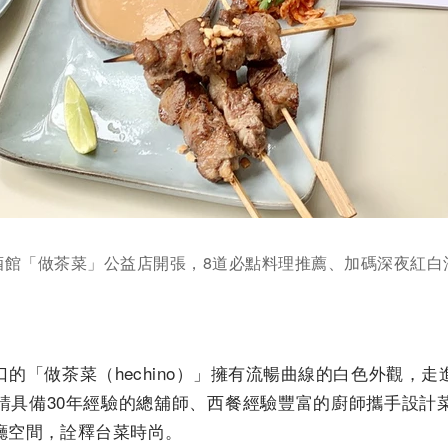
酒館「做茶菜」公益店開張，8道必點料理推薦、加碼深夜紅白
的「做茶菜（hechino）」擁有流暢曲線的白色外觀，
請具備30年經驗的總舖師、西餐經驗豐富的廚師攜手設計
廳空間，詮釋台菜時尚。