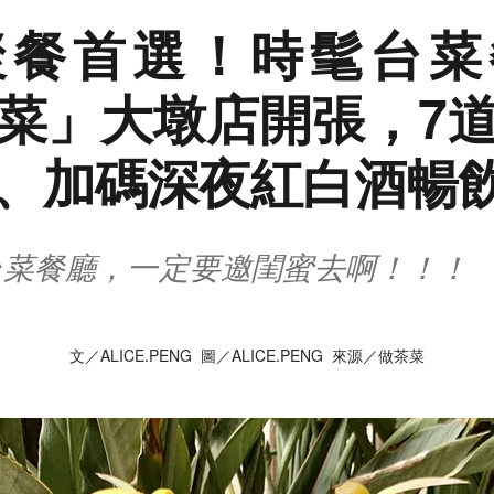
聚餐首選！時髦台菜
菜」大墩店開張，7
、加碼深夜紅白酒暢
台菜餐廳，一定要邀閨蜜去啊！！！
文／ALICE.PENG 圖／ALICE.PENG 來源／做茶菜