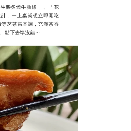
生醬炙燒牛肋條 」、「花
設計，一上桌就想立即開吃
青等茗茶當基調，充滿茶香
豫、點下去準沒錯～