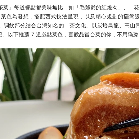
茶菜」每道餐點都美味無比，如「毛爺爺的紅燒肉」、「花
的菜色為發想，搭配西式技法呈現，以及精心規劃的擺盤
，調飲部分結合台灣知名的「茶文化」以炭培烏龍、高山
。以下推薦 7 道必點菜色，喜歡品嘗台菜的你，不用猶