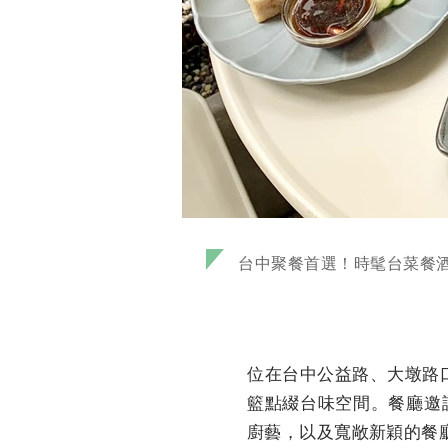
台中聚餐首選！時髦台菜餐
位在台中公益路、大墩路口
籃點綴台味空間。餐廳邀
廚藝，以及寬敞新穎的餐