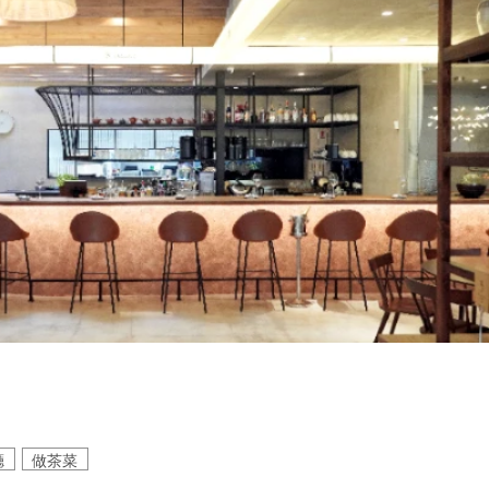
廳
做茶菜