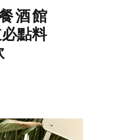
餐酒館
道必點料
飲