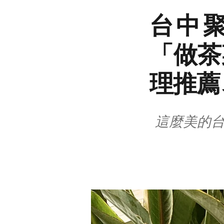
台中
「做茶
理推薦
這麼美的