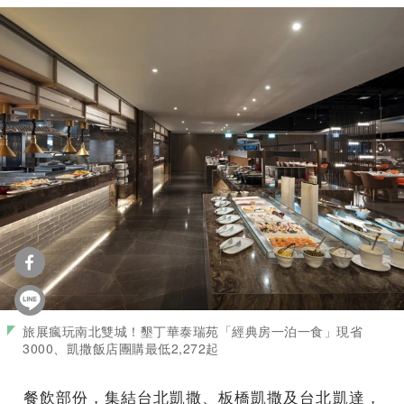
旅展瘋玩南北雙城！墾丁華泰瑞苑「經典房一泊一食」現省
3000、凱撒飯店團購最低2,272起
餐飲部份，集結台北凱撒、板橋凱撒及台北凱達，