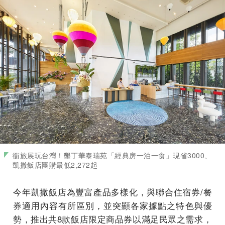
衝旅展玩台灣！墾丁華泰瑞苑「經典房一泊一食」現省3000、
凱撒飯店團購最低2,272起
今年凱撒飯店為豐富產品多樣化，與聯合住宿券/餐
券適用內容有所區別，並突顯各家據點之特色與優
勢，推出共8款飯店限定商品券以滿足民眾之需求，