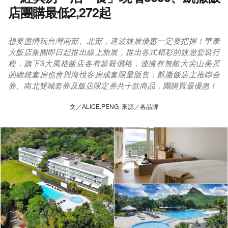
店團購最低2,272起
想要盡情玩台灣南部、北部，這波旅展優惠一定要把握！華泰
大飯店集團即日起推出線上旅展，推出各式精彩的旅遊套裝行
程，旗下3大風格飯店各有超殺價格，連擁有無敵大尖山美景
的總統套房也會與海悅客房成套限量販售；凱撒飯店主推聯合
券、南北雙城套券及飯店限定券共十款商品，團購買最優惠！
文／ALICE.PENG 來源／各品牌