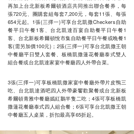
再加上台北新板希爾頓酒店共同推出聯合餐券，每
張720元、團購套組每套7,200元，每套11張、每張
654元起。1張(三擇一)可享台北凱撒Checkers自助
餐平日午餐1客、台北凱達百宴自助餐平日午餐1
客、台北新板希爾頓悅市集自助餐平日午餐或晚餐1
客(需另加價100元)；2張(三擇一)可享台北凱撒王朝
中餐廳平日雙人套餐、板橋凱撒蓮花餐廳泰式雙人
組合餐或台北凱達家宴中餐廳四人外帶合菜。
3張(三擇一)可享板橋凱撒家宴中餐廳外帶片皮鴨三
吃、台北凱達酒吧四人外帶豪饗歡聚餐或台北新板
希爾頓青雅中餐廳嫣紅鵝半隻二吃；4張可享板橋凱
撒蓮花餐廳泰式四人組合餐；6張可享台北凱撒王朝
中餐廳五人桌菜，折扣最高享65折起。