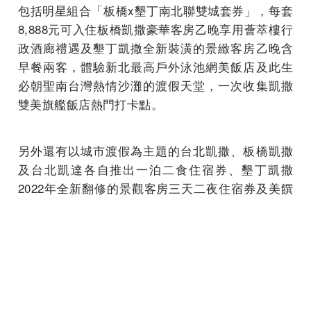
包括明星組合「板橋x墾丁南北聯雙城套券」，每套
8,888元可入住板橋凱撒豪華客房乙晚享用薈萃樓行
政酒廊禮遇及墾丁凱撒全新裝潢的景緻客房乙晚含
早餐兩客，體驗新北最高戶外泳池網美飯店及此生
必朝聖南台灣熱情沙灘的渡假天堂，一次收集凱撒
雙美旗艦飯店熱門打卡點。
另外還有以城市渡假為主題的台北凱撒、板橋凱撒
及台北凱達各自推出一泊二食住宿券、墾丁凱撒
2022年全新翻修的景觀客房三天二夜住宿券及美饌
饗食券、台北凱撒王朝中餐廳常年熱銷的桃木片皮
鴨三吃券、或是阿樹國際旅店首次推出湯屋搭配精
緻套餐的仰心湯屋湯饗券等，趁著年終旅展祭出最
低優惠，大家快搶優惠入住體驗！
延伸閱讀：