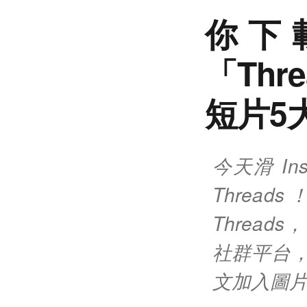
你下
「Thr
短片5
今天滑 I
Threa
Threa
社群平台，
文加入圖