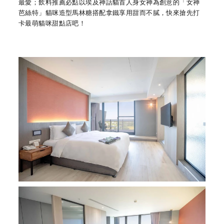
最愛；飲料推薦必點以埃及神話貓首人身女神為創意的「女神
芭絲特」貓咪造型馬林糖搭配拿鐵享用甜而不膩，快來搶先打
卡最萌貓咪甜點店吧！