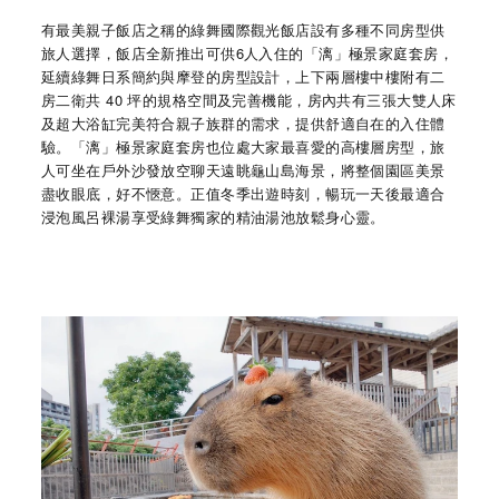
有最美親子飯店之稱的綠舞國際觀光飯店設有多種不同房型供
旅人選擇，飯店全新推出可供6人入住的「漓」極景家庭套房，
延續綠舞日系簡約與摩登的房型設計，上下兩層樓中樓附有二
房二衛共 40 坪的規格空間及完善機能，房內共有三張大雙人床
及超大浴缸完美符合親子族群的需求，提供舒適自在的入住體
驗。「漓」極景家庭套房也位處大家最喜愛的高樓層房型，旅
人可坐在戶外沙發放空聊天遠眺龜山島海景，將整個園區美景
盡收眼底，好不愜意。正值冬季出遊時刻，暢玩一天後最適合
浸泡風呂裸湯享受綠舞獨家的精油湯池放鬆身心靈。