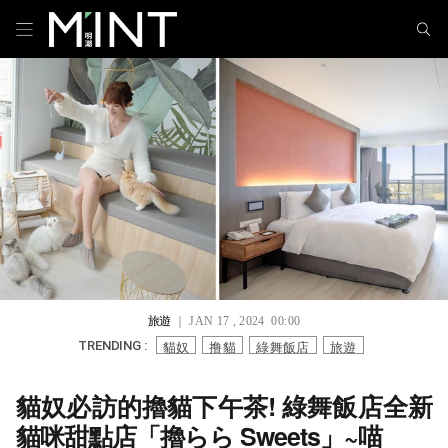
旅遊
｜ JAN 17 , 2024 00:00
貓奴
撸貓
綠舞飯店
旅遊
TRENDING :
貓奴必訪的擼貓下午茶! 綠舞飯店全新
貓咪甜點店「擼らら Sweets」~喵