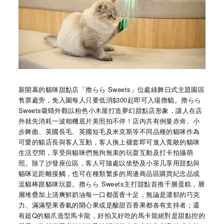
新開幕的貓咪甜點店「擼らら Sweets」位處綠舞日式主題園區
售票處旁，免入園每人只要低消$300起即可入場擼貓。擼らら
Sweets吸睛外觀以粉色小木屋打造夢幻甜點店形象，讓人在店
外就先消耗一波相機底片美照拍不停！店內共有例曼赤肯、小
步舞曲、英國長毛、英國短毛及米克斯等不同品種的貓咪作為
可愛的貓店長與客人互動，客人換上襪套即可進入寬敞的貓咪
生活空間，享受與貓咪們無拘無束的玩耍互動及打卡拍攝萌
照。除了沙發座位區，客人可隨處以坐墊及小茶几享用甜點與
貓咪近距離接觸，也可在種類繁多的周邊商品區購買紀念品或
逗貓棒跟貓咪玩耍。擼らら Sweets主打甜點首推千層蛋糕，層
層堆疊加上清爽鮮奶油每一口都蛋香十足，無論是濃郁的巧克
力、滿滿堅果香氣的開心果或是酸甜百香果都各有支持者；還
有超Q的貓爪造型馬卡龍，好拍又好吃的馬卡龍絕對是甜點控的