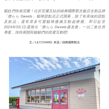
貓奴們快衝宜蘭！位於宜蘭五結的綠舞國際觀光飯店全新品牌
「擼らら Sweets」貓咪甜點店正式開幕，除了有美味的甜點
及飲品，還有眾多可愛貓咪撒嬌互動超療癒。即日起至
2024/6/30(日)還推出「擼らら Sweets森友會」一泊二食住房
專案，快快展開與貓貓們的甜蜜互動吧!
文／LILY.CHANG 來源／綠舞國際觀光