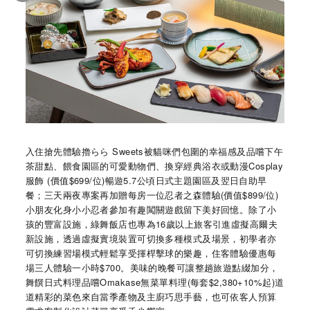
入住搶先體驗擼らら Sweets被貓咪們包圍的幸福感及品嚐下午
茶甜點、餵食園區的可愛動物們、換穿經典浴衣或動漫Cosplay
服飾 (價值$699/位)暢遊5.7公頃日式主題園區及翌日自助早
餐；三天兩夜專案再加贈每房一位忍者之森體驗(價值$899/位)
小朋友化身小小忍者參加有趣闖關遊戲留下美好回憶。除了小
孩的豐富設施，綠舞飯店也專為16歲以上旅客引進虛擬高爾夫
新設施，透過虛擬實境裝置可切換多種模式及場景，初學者亦
可切換練習場模式輕鬆享受揮桿擊球的樂趣，住客體驗優惠每
場三人體驗一小時$700。美味的晚餐可讓整趟旅遊點綴加分，
舞饌日式料理品嚐Omakase無菜單料理(每套$2,380+10%起)道
道精彩的菜色來自當季產物及主廚巧思手藝，也可依客人預算