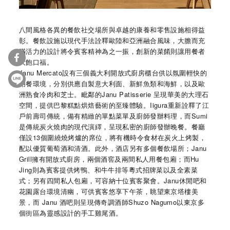
八間風格各異的餐飲社交場所與卓越的康養和零售設施相得益
彰。
餐飲設施以現代手法詮釋歐陸和亞洲融合風味，
大膽而充
滿活力的設計將令賓客精神為之一振，
創新的菜餚則讓用餐者
大飽口福。
Janu Mercato設有三個義大利開放式廚房櫃台供以氛圍輕快的
用餐
環境，分別供應自製意大利面、新鮮魚類和海鮮，
以及歐
洲熟食冷肉和芝士。毗鄰的Janu Patisserie 呈現華美的大理石
空間，提供巴黎糕點烘焙藝術的至臻體驗。Iig
ura重新詮釋了江
戶前壽司傳統，
備有精緻的單點菜單及廚師發辦料理，而Sumi
是傳統炭火燒肉的
現代演繹，呈現私密的廚師發辦晚餐。餐廳
僅設13個圍繞燒烤爐的
席位，將有機時令食材在炭火上烤製，
配以優質葡萄酒和清酒。
此外，酒店另有多個餐飲場所；Janu
Grill擁有開放式廚房，兩個酒窖及兩間私人用餐包廂；而Hu
Jing則為賓客提供烤鴨、和牛牛排等粵式招牌菜以及全素菜
式；
另有四間私人包廂，可容納十位賓客聚會。Janu休閒吧和
花園露
台環境清幽，可供賓客悠享下午茶，眺望東京塔樓美
景，而 Janu 酒吧則呈現傳奇調酒師Shuzo Nagumo以東京多
個街區為靈感設計的手工雞尾酒。