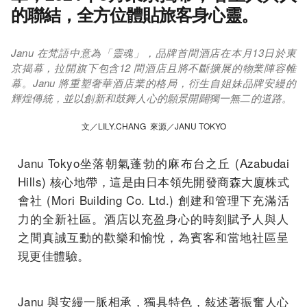
的聯結，全方位體貼旅客身心靈。
Janu 在梵語中意為「靈魂」，品牌首間酒店在本月13日於東
京揭幕，拉開旗下包含12 間酒店且將不斷擴展的物業陣容帷
幕。Janu 將重塑奢華酒店業的格局，衍生自姐妹品牌安縵的
輝煌傳統，並以創新和鼓舞人心的願景開闢獨一無二的道路。
文／LILY.CHANG 來源／JANU TOKYO
Janu Tokyo坐落朝氣蓬勃的
麻布台之丘
(Azabudai
Hills) 核心地帶，這是由日本領先開發商森大廈株式
會社 (Mori Building Co. Ltd.) 創建和管理下充滿活
力的全新社區。
酒店以充盈身心的時刻賦予人與人
之間真誠互動的歡樂和愉悅，
為賓客和當地社區呈
現更佳體驗。
Janu 與安縵一脈相承，獨具特色，
敍述著振奮人心