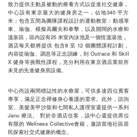
致力提供主動及被動的療養方式以促進社交健康，
中心設有東京最大
的健身房之一，佔地340 平方
米；包含五間為團隊課程設計的運動教室：動感單
車、瑜伽、
模擬高爾夫和拳擊，以及開闊的水療和
溫泉區，區内設有25 米室內泳池及一個恆溫湯池 。
酒店每天都將提供 包含8 至 12 個團體課程計劃，
內容從瑜伽、調息等正念訓練，到 Outrace 和 Skill
X 健身等挑戰性課程，
充分利用在東京酒店業前所
未見的先進健身房設備。
中心尚設兩間標誌性的水療屋，可供多達四位賓客
專享，
滿足正念禪修身心養護的需求。此外，諮詢
室、美髮美甲沙龍和七間
私人護理室還提供一系列
Janu 療法。 對於非酒店住客，該中心還提供席位
有限的 Wellness Collective會籍，
邀請當地社區居
民探索社交式健康的概念。