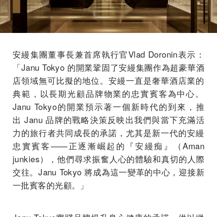
安縵集團董事長兼首席執行官Vlad Doronin表示：
「Janu Tokyo 的開業鞏固了安縵集團作為超豪華酒
店領域無可比擬的地位。
安縵一直是奢華酒店業的
典範，
以長期光顧品牌物業的忠實賓客為中心。
Janu Tokyo的開業預示著一個新時代的到來，推
出 Janu 品牌的戰略決策反映出我們與當下充滿活
力的旅行者共同成長的承諾
，尤其是新一代的安縵
忠實賓客——正逐漸崛起的『安縵痴』（Am
an
junkies），他們尋求振奮人心的體驗和真切的人際
交往。J
anu Tokyo 將成為這一變革的中心，迎接新
一批賓客的光顧。」