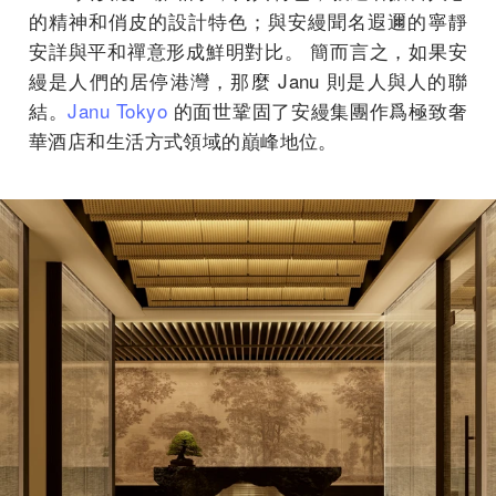
的精神和俏皮的設計特色；
與安縵聞名遐邇的寧靜
安詳與平和禪意形成鮮明對比。 簡而言之，如果安
縵是人們的居停港灣，那麼 Janu 則是人與人的聯
結。
Janu Tokyo
的面世鞏固了安縵集團作爲極致奢
華酒店和生活方式領域的巔峰地位
。