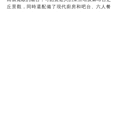
丘景觀，
同時還配備了現代廚房和吧台、六人餐
桌、獨立書房/圖書館和寬敞
的休息室，供以賓至如
歸的奢華下榻體驗。
若結合鄰近的三間客房類別，
Janu 套房的總面積會擴至519 平方米，會是東京最
大的套房之一。