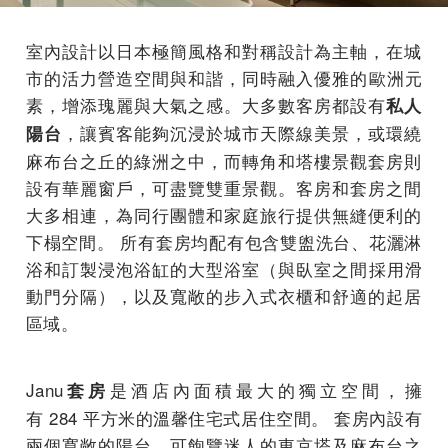
室內設計以日本極簡風格和對稱設計為主軸，
在城
市的活力營造空間與和諧，同時融入優雅的歐洲元
素，
增添瑰麗與大氣之感。大多數客房都設有
私人
，
讓賓客能夠沉浸於城市天際線美景，或環繞
陽台
麻布台之丘的綠洲之中，
而轉角和塔樓景觀套房則
設有華麗窗戶，可盡覽雙重景觀。
客房和套房之間
大多相連，
為同行團體和家庭旅行提供無縫便利的
下榻空間。 所有套房均配有包含雙盥洗台、
花灑淋
浴和訂製浸泡浴缸的大型浴室（與臥室之間採用滑
動門分隔）
，以及寬敞的步入式衣櫃和舒適的起居
區域。
Janu
是酒店內面積最大的獨立空間，擁
套房
有 284 平方米的溫馨住宅式居住空間。 套房內設有
兩個寬敞的陽台，
可飽覽迷人的東京塔及麻布台之