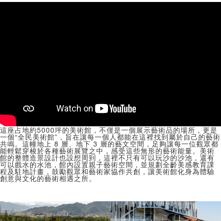
這座占地約5000坪的美術館，不僅是一個展示藝術品的場所，更是
一個“全民美術館”，旨在讓每一個人都能在這裡找到屬於自己的藝術
共鳴。這幢地上 8 層、地下 3 層的藝文空間，足夠讓每一位觀眾都
能輕鬆穿梭於各種藝術展覽之中，感受這些無形的藝術能量。美術
館的整體造景設計也設想周到，這裡不只有可以玩沙的沙池，還有
可以戲水的水池，館內設置親子藝術空間，並規劃全齡美感教育課
程及駐地計畫，鼓勵觀眾和藝術家協作共創，讓美術館化身為體驗
創意與文化的藝術相遇之所。