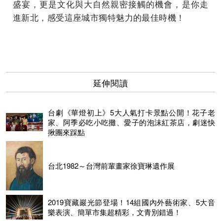
盛宴，更是文化與大自然親密接觸的機會，是你走
進新北，感受這座城市獨特魅力的最佳時機！
延伸閱讀
台劇《華燈初上》5大人氣打卡景點公開！花子老
家、阿季必吃小吃攤、愛子的泡沫紅茶店，劇迷快
揪團來踩點
台北1982～台灣前輩畫家徐寶琳遺作展
2019寶藏巖光節登場！14組國內外藝術家、5大音
樂表演、簡單市集超精彩，文青別錯過！