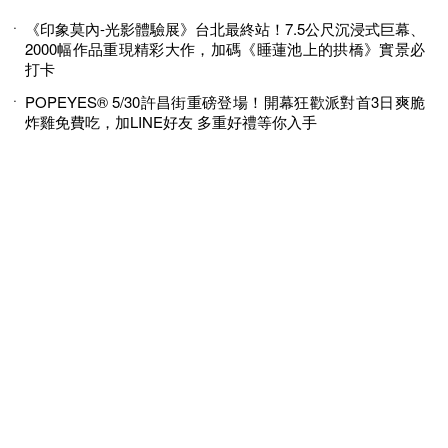
《印象莫內-光影體驗展》台北最終站！7.5公尺沉浸式巨幕、
2000幅作品重現精彩大作，加碼《睡蓮池上的拱橋》實景必
打卡
POPEYES® 5/30許昌街重磅登場！開幕狂歡派對首3日爽脆
炸雞免費吃，加LINE好友 多重好禮等你入手
© 2026 MINGWEEKLY ALL RIGHTS RESERVED.
明周國際岀版有限公司版權所有