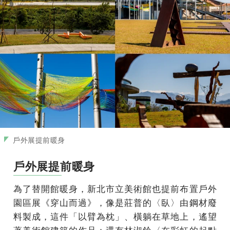
戶外展提前暖身
戶外展提前暖身
為了替開館暖身，新北市立美術館也提前布置戶外
園區展《穿山而過》，像是莊普的〈臥〉由鋼材廢
料製成，這件「以臂為枕」、橫躺在草地上，遙望
著美術館建築的作品；還有林淑鈴〈在彩虹的起點