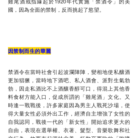
雞尾酒戒指緣起於1920年代實施「禁酒令」的美
國，因為全面的禁制，反而挑起了慾望。
因禁制而生的華麗
禁酒令在當時社會引起波瀾陣陣，變相地使私釀酒
更加猖獗，當時地下酒吧、私人酒會、派對生氣勃
勃，因走私酒比不上酒釀香醇可口，得混上其他香
料食材方能入口，促成所謂的「雞尾酒」文化。又
時逢一戰戰後，許多家庭因為男主人戰死沙場，使
得大量女性必須外出工作，經濟自主增強了女性的
自我認同，戰後一代的「新女性」開始追求更大的
自由，表現在選舉權、衣著、髮型、音樂歌舞和社