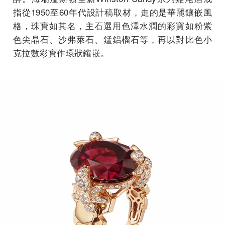
指從1950至60年代設計稿取材，走的是華麗鑲嵌風
格，珠寶如其名，主石選用色澤水潤的彩寶如粉紫
色尖晶石、沙弗萊石、錳鋁榴石等，再以對比色小
克拉數彩寶作環狀鑲嵌。