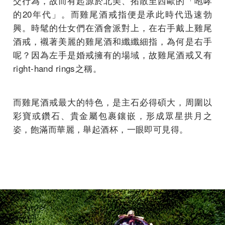
交行為，故而有起源於北美、拓散至西歐的「咆哮
的20年代」。而雞尾酒戒指便是承此時代迅速勃
興。時髦的仕女們在酒會派對上，在右手戴上雞尾
酒戒，襯著美麗的雞尾酒和纖纖細指，為何是右手
呢？因為左手是婚戒擁有的場域，故雞尾酒戒又有
right-hand rings之稱。
而雞尾酒戒最大的特色，是主石必得碩大，周圍以
彩寶或鑽石、貴金屬包裹鑲嵌，形成眾星拱月之
姿，飽滿而華麗，舉起酒杯，一眼即可見得。