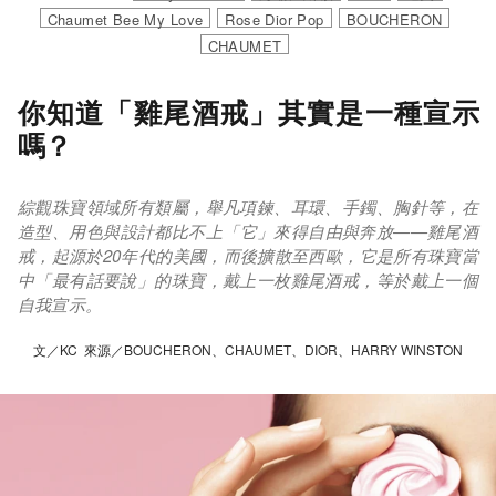
Chaumet Bee My Love
Rose Dior Pop
BOUCHERON
CHAUMET
你知道「雞尾酒戒」其實是一種宣示
嗎？
綜觀珠寶領域所有類屬，舉凡項鍊、耳環、手鐲、胸針等，在
造型、用色與設計都比不上「它」來得自由與奔放——雞尾酒
戒，起源於20年代的美國，而後擴散至西歐，它是所有珠寶當
中「最有話要說」的珠寶，戴上一枚雞尾酒戒，等於戴上一個
自我宣示。
文／KC 來源／BOUCHERON、CHAUMET、DIOR、HARRY WINSTON